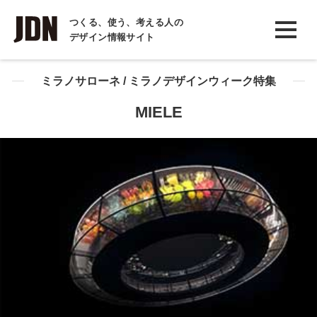
INTERVIEW
つくる、使う、考える人の
デザイン情報サイト
インタビュー
REPORT
ミラノサローネ / ミラノデザインウィーク特集
レポート
MIELE
COLUMN
コラム