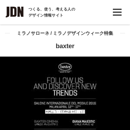
INTERVIEW
つくる、使う、考える人の
デザイン情報サイト
インタビュー
REPORT
ミラノサローネ / ミラノデザインウィーク特集
レポート
baxter
COLUMN
コラム