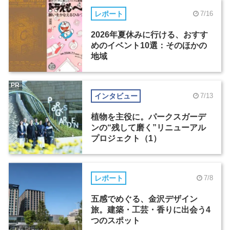
レポート
7/16
2026年夏休みに行ける、おすす
めのイベント10選：そのほかの
地域
PR
インタビュー
7/13
植物を主役に。パークスガーデ
ンの“残して磨く”リニューアル
プロジェクト（1）
レポート
7/8
五感でめぐる、金沢デザイン
旅。建築・工芸・香りに出会う4
つのスポット