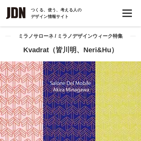
INTERVIEW
つくる、使う、考える人の
デザイン情報サイト
インタビュー
REPORT
ミラノサローネ / ミラノデザインウィーク特集
レポート
Kvadrat（皆川明、Neri&Hu）
COLUMN
コラム