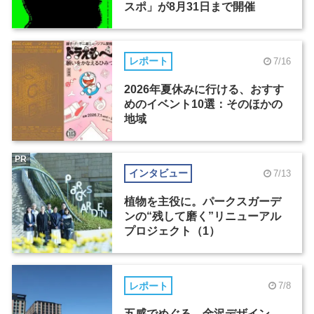
スポ」が8月31日まで開催
レポート
7/16
2026年夏休みに行ける、おすす
めのイベント10選：そのほかの
地域
PR
インタビュー
7/13
植物を主役に。パークスガーデ
ンの“残して磨く”リニューアル
プロジェクト（1）
レポート
7/8
五感でめぐる、金沢デザイン