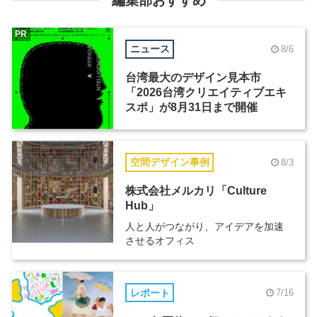
編集部おすすめ
PR
ニュース
8/6
台湾最大のデザイン見本市
「2026台湾クリエイティブエキ
スポ」が8月31日まで開催
空間デザイン事例
8/3
株式会社メルカリ「Culture
Hub」
人と人がつながり、アイデアを加速
させるオフィス
レポート
7/16