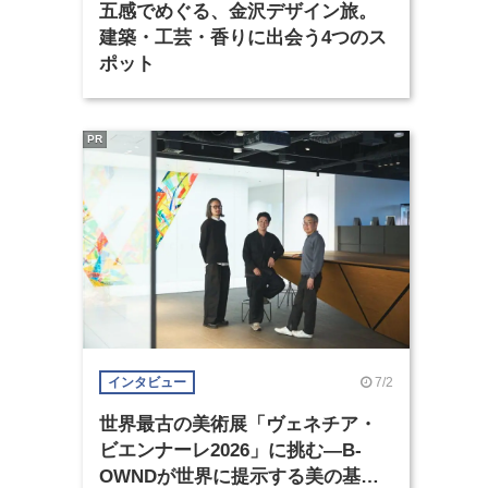
五感でめぐる、金沢デザイン旅。
建築・工芸・香りに出会う4つのス
ポット
PR
7/2
インタビュー
世界最古の美術展「ヴェネチア・
ビエンナーレ2026」に挑む―B-
OWNDが世界に提示する美の基準