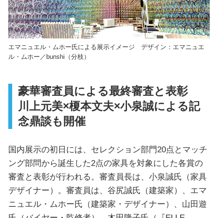
エマニュエル・ムホー氏による展示イメージ デザイン：エマニュエ
ル・ムホー／bunshi（分枝）
豪華審査員による最終審査と表彰
川上元美×榎本文夫×小泉誠による記
念鼎談も開催
国内展示の初日には、セレクション部門20点とマッチ
ング部問から誕生した2点の家具を対象にした各賞の
審査と表彰が行われる。審査員長は、小泉誠氏（家具
デザイナー）。審査員は、谷尻誠氏（建築家）、エマ
ニュエル・ムホー氏（建築家・デザイナー）、山田遊
氏（バイヤー・監修者）、木田隆子氏（『ELLE