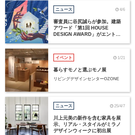
ニュース
4/6
審査員に谷尻誠らが参加。建築
アワード「第1回 HOUSE
DESIGN AWARD」がエントリ
ー受付中
イベント
1/21
暮らすモノと選ぶモノ展
リビングデザインセンターOZONE
ニュース
25/4/7
川上元美の新作を含む家具を展
示、リアル・スタイルがミラノ
デザインウィークに初出展