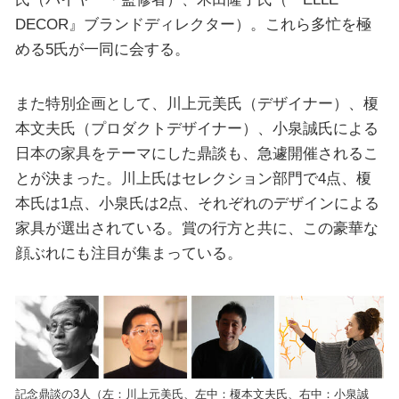
DECOR』ブランドディレクター）。これら多忙を極
める5氏が一同に会する。
また特別企画として、川上元美氏（デザイナー）、榎
本文夫氏（プロダクトデザイナー）、小泉誠氏による
日本の家具をテーマにした鼎談も、急遽開催されるこ
とが決まった。川上氏はセレクション部門で4点、榎
本氏は1点、小泉氏は2点、それぞれのデザインによる
家具が選出されている。賞の行方と共に、この豪華な
顔ぶれにも注目が集まっている。
記念鼎談の3人（左：川上元美氏、左中：榎本文夫氏、右中：小泉誠