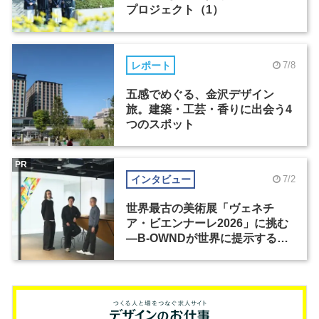
プロジェクト（1）
レポート
7/8
五感でめぐる、金沢デザイン
旅。建築・工芸・香りに出会う4
つのスポット
PR
インタビュー
7/2
世界最古の美術展「ヴェネチ
ア・ビエンナーレ2026」に挑む
―B-OWNDが世界に提示する美
の基準とは？（前編）