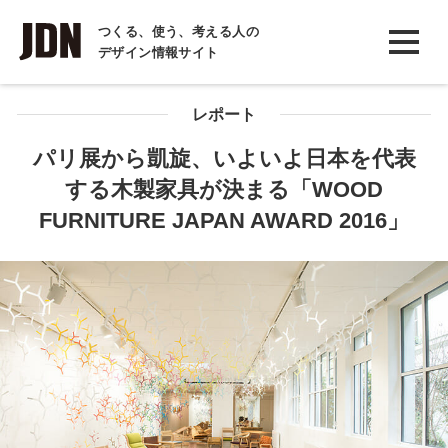
INTERVIEW
つくる、使う、考える人の
デザイン情報サイト
インタビュー
REPORT
レポート
レポート
パリ展から凱旋、いよいよ日本を代表
する木製家具が決まる「WOOD
COLUMN
FURNITURE JAPAN AWARD 2016」
コラム