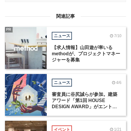
関連記事
PR
ニュース
7/10
【求人情報】山田遊が率いる
methodが、プロジェクトマネー
ジャーを募集
ニュース
4/6
審査員に谷尻誠らが参加。建築
アワード「第1回 HOUSE
DESIGN AWARD」がエントリ
ー受付中
イベント
1/21