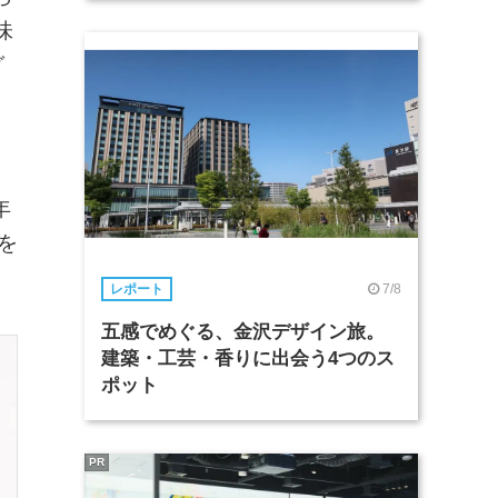
味
グ
年
を
7/8
レポート
五感でめぐる、金沢デザイン旅。
建築・工芸・香りに出会う4つのス
ポット
PR