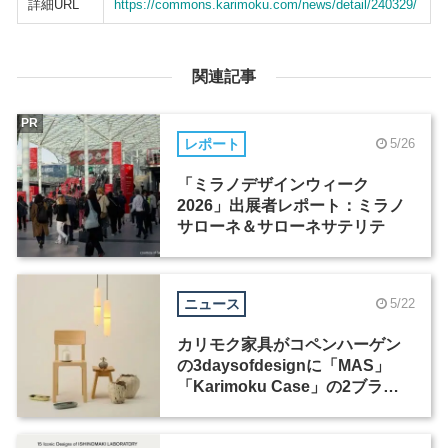
詳細URL
https://commons.karimoku.com/news/detail/240329/
関連記事
PR
レポート
5/26
「ミラノデザインウィーク
2026」出展者レポート：ミラノ
サローネ＆サローネサテリテ
ニュース
5/22
カリモク家具がコペンハーゲン
の3daysofdesignに「MAS」
「Karimoku Case」の2ブラン
ド出展