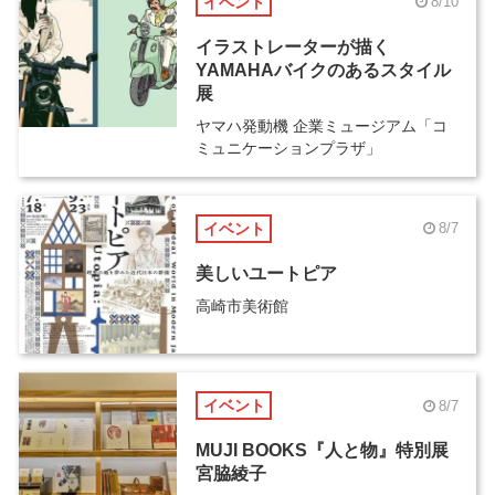
イベント
8/10
イラストレーターが描く
YAMAHAバイクのあるスタイル
展
ヤマハ発動機 企業ミュージアム「コ
ミュニケーションプラザ」
イベント
8/7
美しいユートピア
高崎市美術館
イベント
8/7
MUJI BOOKS『人と物』特別展
宮脇綾子