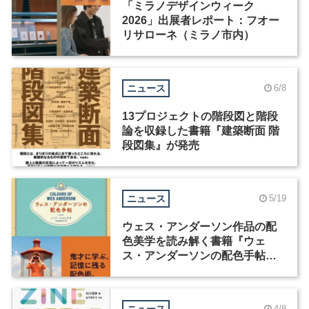
「ミラノデザインウィーク
2026」出展者レポート：フオー
リサローネ（ミラノ市内）
ニュース
6/8
13プロジェクトの階段図と階段
論を収録した書籍『建築断面 階
段図集』が発売
ニュース
5/19
ウェス・アンダーソン作品の配
色美学を読み解く書籍『ウェ
ス・アンダーソンの配色手帖』
が発売
ニュース
4/8