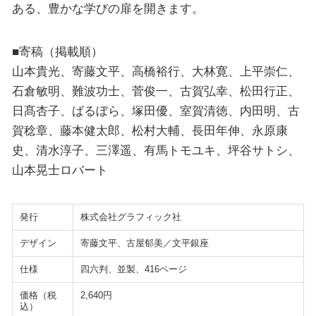
ある、豊かな学びの扉を開きます。
■寄稿（掲載順）
山本貴光、寄藤文平、高橋裕行、大林寛、上平崇仁、
石倉敏明、難波功士、菅俊一、古賀弘幸、松田行正、
日髙杏子、ばるぼら、塚田優、室賀清徳、内田明、古
賀稔章、藤本健太郎、松村大輔、長田年伸、永原康
史、清水淳子、三澤遥、有馬トモユキ、坪谷サトシ、
山本晃士ロバート
発行
株式会社グラフィック社
デザイン
寄藤文平、古屋郁美／文平銀座
仕様
四六判、並製、416ページ
価格（税
2,640円
込）