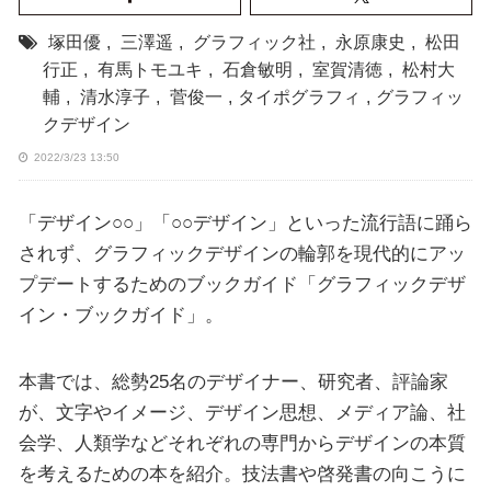
塚田優
,
三澤遥
,
グラフィック社
,
永原康史
,
松田
行正
,
有馬トモユキ
,
石倉敏明
,
室賀清徳
,
松村大
輔
,
清水淳子
,
菅俊一
,
タイポグラフィ
,
グラフィッ
クデザイン
2022/3/23 13:50
「デザイン○○」「○○デザイン」といった流行語に踊ら
されず、グラフィックデザインの輪郭を現代的にアッ
プデートするためのブックガイド「グラフィックデザ
イン・ブックガイド」。
本書では、総勢25名のデザイナー、研究者、評論家
が、文字やイメージ、デザイン思想、メディア論、社
会学、人類学などそれぞれの専門からデザインの本質
を考えるための本を紹介。技法書や啓発書の向こうに