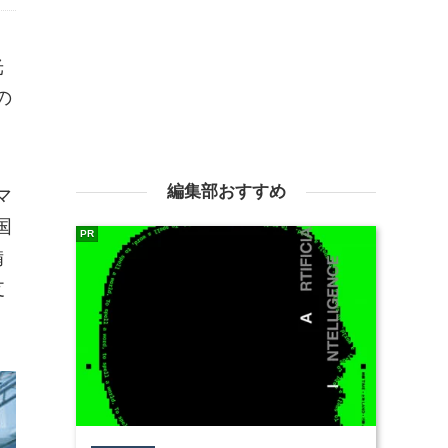
光
の
編集部おすすめ
マ
国
PR
備
支