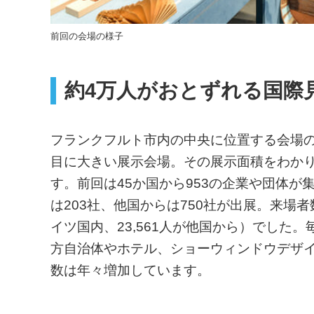
前回の会場の様子
約4万人がおとずれる国際
フランクフルト市内の中央に位置する会場
目に大きい展示会場。その展示面積をわか
す。前回は45か国から953の企業や団体
は203社、他国からは750社が出展。来場者数は
イツ国内、23,561人が他国から）でした
方自治体やホテル、ショーウィンドウデザ
数は年々増加しています。