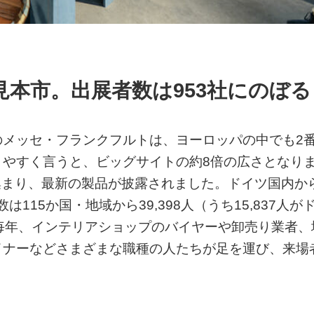
見本市。出展者数は953社にのぼる
のメッセ・フランクフルトは、ヨーロッパの中でも2
りやすく言うと、ビッグサイトの約8倍の広さとなり
が集まり、最新の製品が披露されました。ドイツ国内か
115か国・地域から39,398人（うち15,837人が
。毎年、インテリアショップのバイヤーや卸売り業者、
イナーなどさまざまな職種の人たちが足を運び、来場