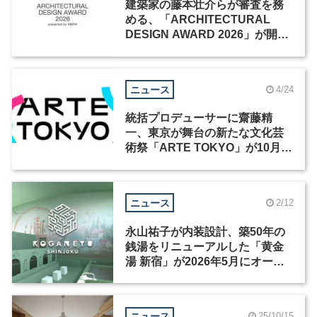
建築家の藤本壮介らが審査を務
める、「ARCHITECTURAL
DESIGN AWARD 2026」が開催
中
ニュース
4/24
統括プロデューサーに齋藤精
一、東京が舞台の新たな文化芸
術祭「ARTE TOKYO」が10月開
幕
ニュース
2/12
永山祐子が内装設計、築50年の
銭湯をリニューアルした「黄金
湯 新宿」が2026年5月にオープ
ン
ニュース
25/10/15