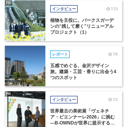
PR
インタビュー
7/13
植物を主役に。パークスガーデ
ンの“残して磨く”リニューアル
プロジェクト（1）
レポート
7/8
五感でめぐる、金沢デザイン
旅。建築・工芸・香りに出会う4
つのスポット
PR
インタビュー
7/2
世界最古の美術展「ヴェネチ
ア・ビエンナーレ2026」に挑む
―B-OWNDが世界に提示する美