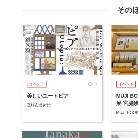
その
8/7
イベント
イベント
美しいユートピア
MUJI 
展 宮脇
高崎市美術館
MUJI BOO