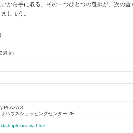
たいから手に取る」その一つひとつの選択が、次の藍
しましょう。
)
00閉店）
 PLAZA 3
プラザハウスショッピングセンター 2F
ext/shop/okinawa.html