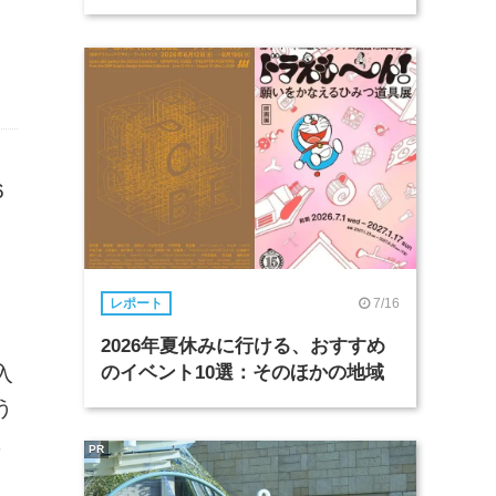
6
7/16
レポート
2026年夏休みに行ける、おすすめ
入
のイベント10選：そのほかの地域
う
に
PR
、