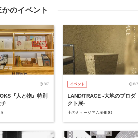
ほかのイベント
8/7
8/
イベント
BOOKS『人と物』特別
LAND/TRACE -大地のプロダ
綾子
クト展-
KS
土のミュージアムSHIDO