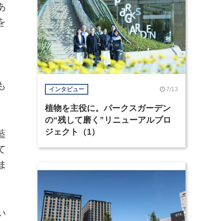
あ
を
に
も
7/13
インタビュー
植物を主役に。パークスガーデン
の“残して磨く”リニューアルプロ
ジェクト（1）
藍
て
ま
い