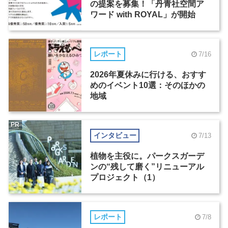
の提案を募集！「丹青社空間ア
ワード with ROYAL」が開始
レポート
7/16
2026年夏休みに行ける、おすす
めのイベント10選：そのほかの
地域
PR
インタビュー
7/13
植物を主役に。パークスガーデ
ンの“残して磨く”リニューアル
プロジェクト（1）
レポート
7/8