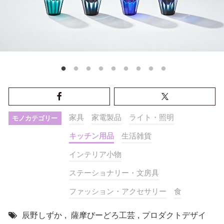
家具
家電製品
ライト・照明
モノカテゴリー
キッチン用品
生活雑貨
インテリア小物
ステーショナリー・文房具
ファッション・アクセサリー
食
辰野しずか
,
薩摩びーどろ工芸
,
プロダクトデザイ