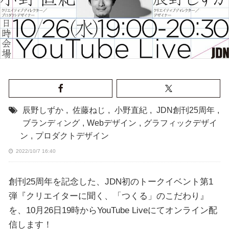
辰野しずか
,
佐藤ねじ
,
小野直紀
,
JDN創刊25周年
,
ブランディング
,
Webデザイン
,
グラフィックデザイ
ン
,
プロダクトデザイン
2022/10/7 16:40
創刊25周年を記念した、JDN初のトークイベント第1
弾『クリエイターに聞く、「つくる」のこだわり』
を、10月26日19時からYouTube Liveにてオンライン配
信します！