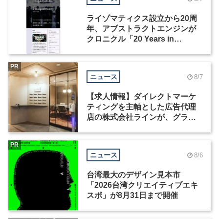
ライゾマティクス設立から20周
年、アブストラクトエンジンが
クロニクル「20 Years in
Motion」を公開
PR
ニュース
8/7
【求人情報】ダイレクトマーケ
ティングを主軸とした広告代理
店の株式会社ラインが、グラフ
ィックデザイナーを募集
PR
ニュース
8/6
台湾最大のデザイン見本市
「2026台湾クリエイティブエキ
スポ」が8月31日まで開催