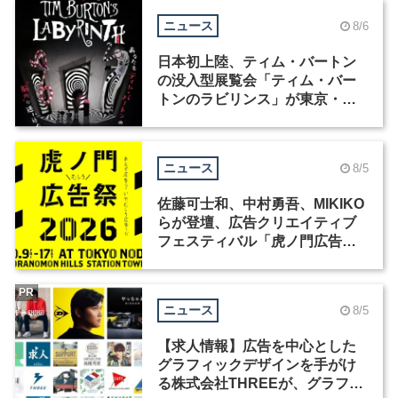
ニュース
8/6
日本初上陸、ティム・バートン
の没入型展覧会「ティム・バー
トンのラビリンス」が東京・豊
洲で開催
ニュース
8/5
佐藤可士和、中村勇吾、MIKIKO
らが登壇、広告クリエイティブ
フェスティバル「虎ノ門広告
祭」の第2回が開催
PR
ニュース
8/5
【求人情報】広告を中心とした
グラフィックデザインを手がけ
る株式会社THREEが、グラフィ