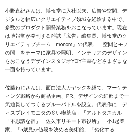
小野直紀さんは、博報堂に入社以来、広告や空間、デ
ジタルと幅広いクリエイティブ領域を経験する中で、
多数のプロダクト開発業務をおこなっています。現在
は博報堂が発刊する雑誌『広告』編集長、博報堂のク
リエイティブチーム「monom」の代表、「空間とモノ
の間」をテーマに家具や照明、インテリアのデザイン
をおこなうデザインスタジオYOY主宰などさまざまな
一面を持っています。
佐藤ねじさんは、面白法人カヤックを経て、マーケテ
ィング戦略から商品企画、PR、デザインの細部まで一
気通貫してつくるブルーパドルを設立。代表作に「デ
ィスプレイモニタの多い喫茶店」「アルトタスカル」
「不思議な宿」「佐久市リモート市役所」「小1起業
家」「5歳児が値段を決める美術館」「劣化する