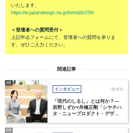
いたします。
https://w.japandesign.ne.jp/form/jdn25th
＜登壇者への質問受付＞
上記申込フォームにて、登壇者への質問を承りま
す。ぜひご入力ください。
関連記事
PR
インタビュー
4/16
「現代のしるし」とは何か？―
辰野しずか×舟橋正剛「シヤチハ
タ・ニュープロダクト・デザイ
ン・コンペティション」
PR