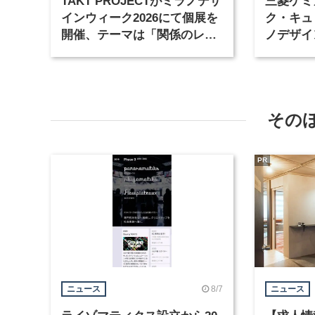
TAKT PROJECTがミラノデザ
三菱ケミ
インウィーク2026にて個展を
ク・キュ
開催、テーマは「関係のレッ
ノデザイ
スン」
同展示を
その
PR
8/7
ニュース
ニュース