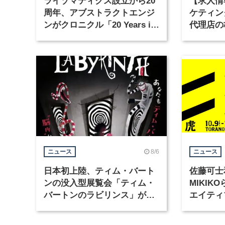
ライゾマティクス設立から20
【求人情
周年、アブストラクトエンジ
ケティン
ンがクロニクル「20 Years in
代理店の
Motion」を公開
グラフィ
集
8/6
ニュース
ニュース
日本初上陸、ティム・バート
佐藤可士
ンの没入型展覧会「ティム・
MIKI
バートンのラビリンス」が東
エイティ
京・豊洲で開催
「虎ノ門
催