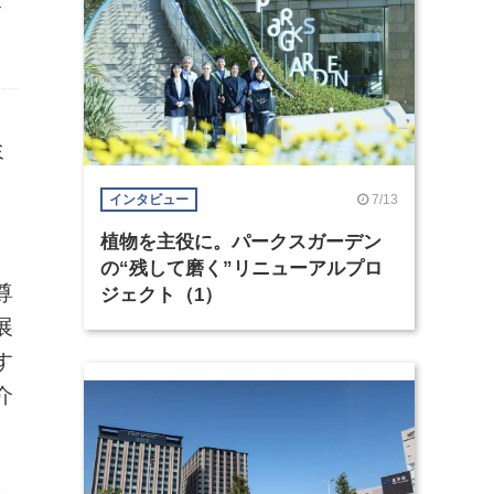
ス
ミ
7/13
インタビュー
植物を主役に。パークスガーデン
の“残して磨く”リニューアルプロ
尊
ジェクト（1）
展
す
介