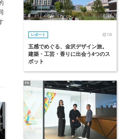
的
同
す
7/8
レポート
五感でめぐる、金沢デザイン旅。
建築・工芸・香りに出会う4つのス
ポット
PR