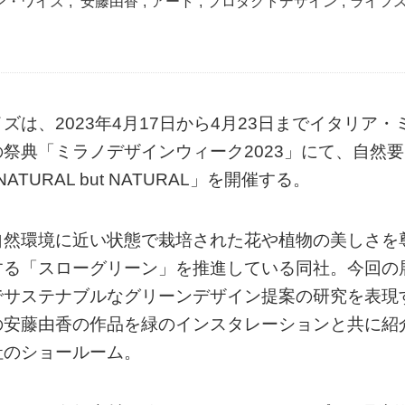
ン・ワイズ
,
安藤由香
,
アート
,
プロダクトデザイン
,
ライフ
は、2023年4月17日から4月23日までイタリア・
祭典「ミラノデザインウィーク2023」にて、自然要
RAL but NATURAL」を開催する。
自然環境に近い状態で栽培された花や植物の美しさを
する「スローグリーン」を推進している同社。今回の
でサステナブルなグリーンデザイン提案の研究を表現
の安藤由香の作品を緑のインスタレーションと共に紹
社のショールーム。