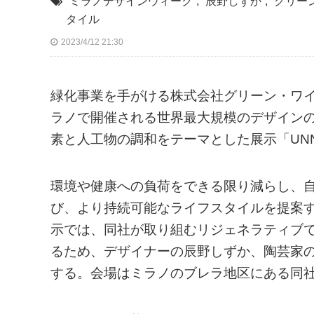
ミラノデザインウィーク
,
辰野しずか
,
グリー
タイル
2023/4/12 21:30
緑化事業を手がける株式会社グリーン・ワイズ
ラノで開催される世界最大規模のデザインの
素と人工物の調和をテーマとした展示「UNNATU
環境や健康への負荷をできる限り減らし、
び、より持続可能なライフスタイルを提案
示では、同社が取り組むリジェネラティブ
るため、デザイナーの辰野しずか、陶芸家
する。会場はミラノのブレラ地区にある同