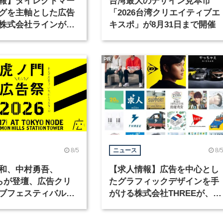
報】ダイレクトマー
台湾最大のデザイン見本市
グを主軸とした広告
「2026台湾クリエイティブエ
株式会社ラインが、
キスポ」が8月31日まで開催
ックデザイナーを募
PR
8/5
8/
ニュース
和、中村勇吾、
【求人情報】広告を中心とし
KOらが登壇、広告クリ
たグラフィックデザインを手
ブフェスティバル
がける株式会社THREEが、グ
広告祭」の第2回が開
ラフィックデザイナーを募集