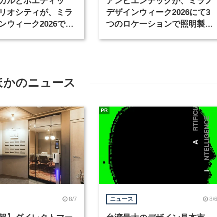
カルとポエティッ
アンビエンテックが、ミラノ
リオシティが、ミラ
デザインウィーク2026にて3
ンウィーク2026で共
つのロケーションで照明製品
開催
を展示
ほかのニュース
PR
8/7
8/
ニュース