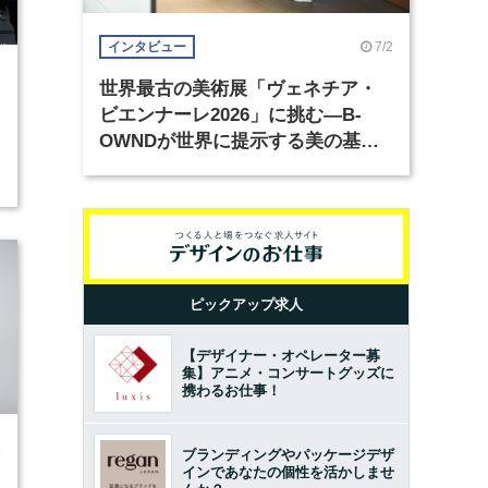
7/2
インタビュー
6
世界最古の美術展「ヴェネチア・
ビエンナーレ2026」に挑む―B-
OWNDが世界に提示する美の基準
とは？（前編）
ピックアップ求人
【デザイナー・オペレーター募
集】アニメ・コンサートグッズに
携わるお仕事！
9
ブランディングやパッケージデザ
インであなたの個性を活かしませ