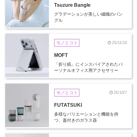
Tsuzure Bangle
グラデーションが美しい綴織のバン
グル
モノとコト
25/11/18
MOFT
「折り紙」にインスパイアされたパ
ーソナルオフィス用アクセサリー
モノとコト
25/10/7
FUTATSUKI
多様なバリエーションと機能を持
つ、蓋付きのガラス器