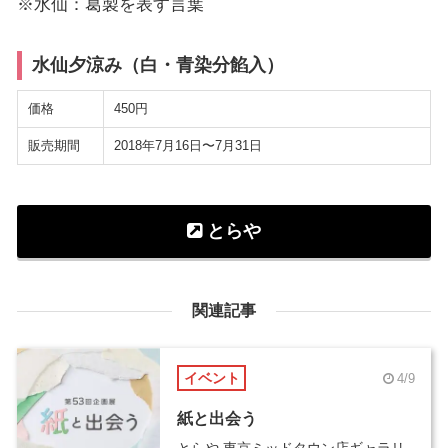
※水仙：葛製を表す言葉
水仙夕涼み（白・青染分餡入）
価格
450円
販売期間
2018年7月16日〜7月31日
とらや
関連記事
イベント
4/9
紙と出会う