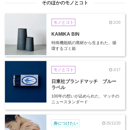
そのほかのモノとコト
モノとコト
2/20
KAMIKA BIN
特殊機能紙の廃材から生まれた、循
環するゴミ箱
モノとコト
2/17
日東社ブランドマッチ ブルー
ラベル
100年の想いが込められた、マッチの
ニュースタンダード
身につけたい
25/11/20