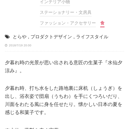
インテリア小物
ステーショナリー・文房具
ファッション・アクセサリー
食
とらや
,
プロダクトデザイン
,
ライフスタイル
2018/7/19 20:00
夕暮れ時の光景が思い出される意匠の生菓子『水仙夕
涼み』。
夕暮れ時、打ち水をした路地裏に床机（しょうぎ）を
出し、浴衣姿で団扇（うちわ）を手にくつろいだり、
川面をわたる風に身を任せたり。懐かしい日本の夏を
感じる和菓子です。