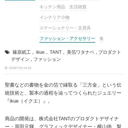
キッチン用品
生活雑貨
インテリア小物
ステーショナリー・文房具
ファッション・アクセサリー
食
篠原紙工
,
ikue
,
TANT
,
美箔ワタナベ
,
プロダクト
デザイン
,
ファッション
2018/7/19 14:10
聖書などの書物を金の箔で縁取る「三方金」という伝
統技術と、製本の過程を辿ってつくられたジュエリー
『ikue（イクエ）』。
商品の開発は、株式会社TANTのプロダクトデザイナ
ー・原田元輝、グラフィックデザイナー・横山徳、製