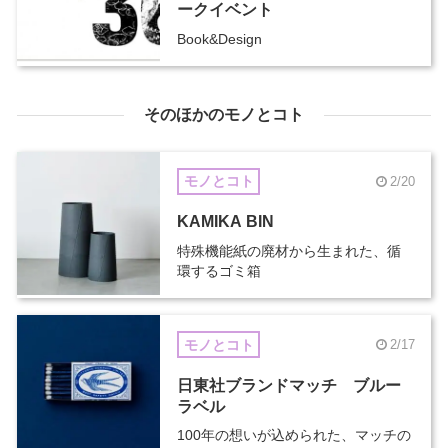
ークイベント
Book&Design
そのほかのモノとコト
モノとコト
2/20
KAMIKA BIN
特殊機能紙の廃材から生まれた、循
環するゴミ箱
モノとコト
2/17
日東社ブランドマッチ ブルー
ラベル
100年の想いが込められた、マッチの