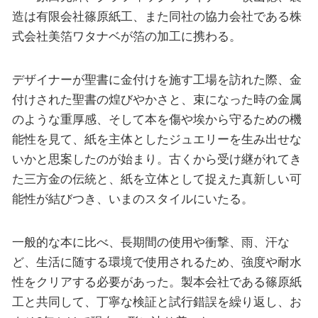
造は有限会社篠原紙工、また同社の協力会社である株
式会社美箔ワタナベが箔の加工に携わる。
デザイナーが聖書に金付けを施す工場を訪れた際、金
付けされた聖書の煌びやかさと、束になった時の金属
のような重厚感、そして本を傷や埃から守るための機
能性を見て、紙を主体としたジュエリーを生み出せな
いかと思案したのが始まり。古くから受け継がれてき
た三方金の伝統と、紙を立体として捉えた真新しい可
能性が結びつき、いまのスタイルにいたる。
一般的な本に比べ、長期間の使用や衝撃、雨、汗な
ど、生活に随する環境で使用されるため、強度や耐水
性をクリアする必要があった。製本会社である篠原紙
工と共同して、丁寧な検証と試行錯誤を繰り返し、お