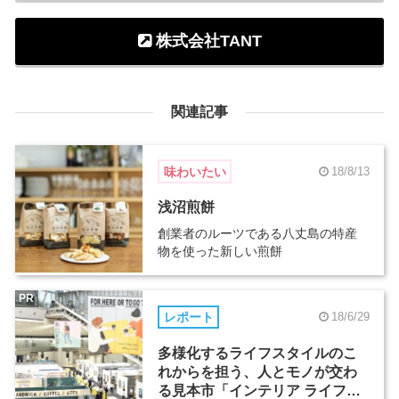
株式会社TANT
関連記事
味わいたい
18/8/13
浅沼煎餅
創業者のルーツである八丈島の特産
物を使った新しい煎餅
PR
レポート
18/6/29
多様化するライフスタイルのこ
れからを担う、人とモノが交わ
る見本市「インテリア ライフス