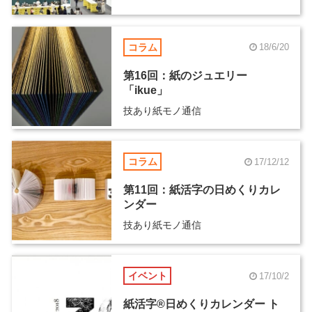
タイル」（1）
コラム
18/6/20
第16回：紙のジュエリー
「ikue」
技あり紙モノ通信
コラム
17/12/12
第11回：紙活字の日めくりカレ
ンダー
技あり紙モノ通信
イベント
17/10/2
紙活字®日めくりカレンダー ト