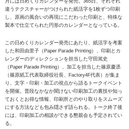
月には日めくりカレンダーを発売。365日、それぞれ
違うテクスチャーがつけられた紙活字を1枚ずつ印刷
し、原画の風合いの再現にこだわった印刷と、特殊な
製本で仕立てられた円形のカレンダーとなっている。
この日めくりカレンダー発売にあたり、紙活字を考案
した和田由里子（Paper Parade Printing）、印刷とカ
レンダーのディレクションを担当した守田篤史
（Paper Parade Printing）、加工を担当した篠原慶丞
（篠原紙工代表取締役社長、Factory4F代表）が集ま
り、文字・印刷・加工の視点から語るトークイベント
を開催。普段なかなか聞けない印刷加工の裏技や知っ
ておくとお得な情報、印刷所とのやり取りをスムーズ
にする方法なども包み隠さず語られる。トーク終了後
には、印刷加工の相談ができる懇親会も予定されてい
る。