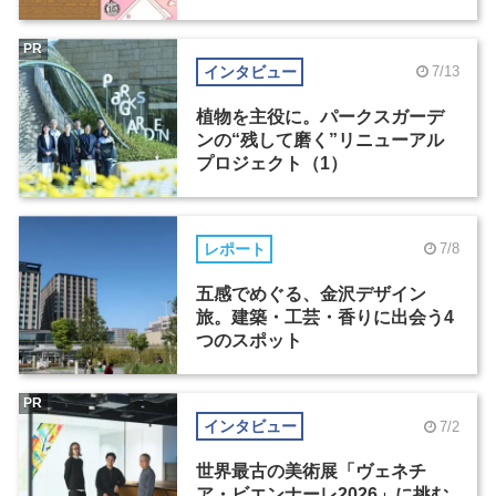
PR
インタビュー
7/13
植物を主役に。パークスガーデ
ンの“残して磨く”リニューアル
プロジェクト（1）
レポート
7/8
五感でめぐる、金沢デザイン
旅。建築・工芸・香りに出会う4
つのスポット
PR
インタビュー
7/2
世界最古の美術展「ヴェネチ
ア・ビエンナーレ2026」に挑む