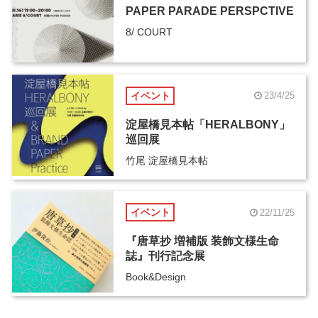
PAPER PARADE PERSPCTIVE
8/ COURT
イベント
23/4/25
淀屋橋見本帖「HERALBONY」
巡回展
竹尾 淀屋橋見本帖
イベント
22/11/25
『唐草抄 増補版 装飾文様生命
誌』刊行記念展
Book&Design