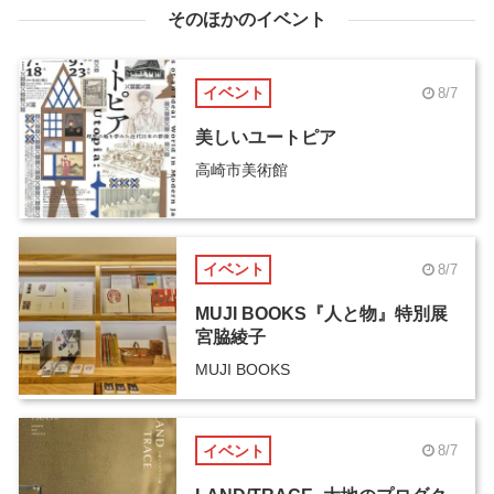
そのほかのイベント
イベント
8/7
美しいユートピア
高崎市美術館
イベント
8/7
MUJI BOOKS『人と物』特別展
宮脇綾子
MUJI BOOKS
イベント
8/7