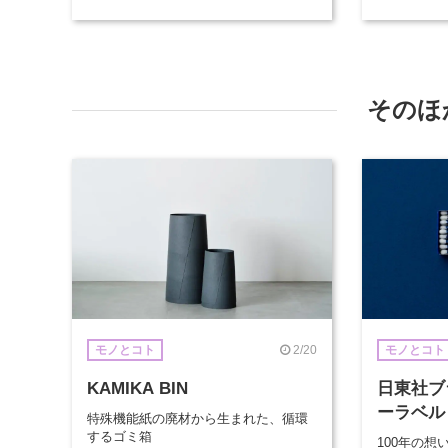
イフスタ
そのほ
2/20
モノとコト
モノとコト
KAMIKA BIN
日東社ブ
ーラベル
特殊機能紙の廃材から生まれた、循環
するゴミ箱
100年の