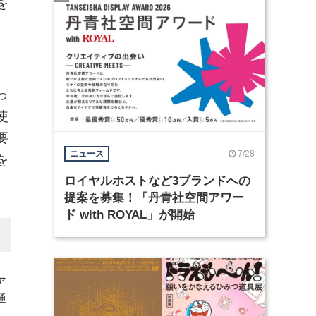
を
っ
使
要
7/28
ニュース
を
ロイヤルホストなど3ブランドへの
提案を募集！「丹青社空間アワー
ド with ROYAL」が開始
ア
通