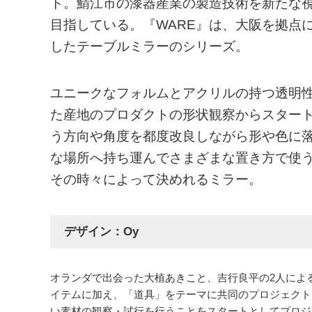
ト。鯖江市の漆器産業の製造技術を新たな
目指している。『WARE』は、大阪を拠点
したテーブルミラーのシリーズ。
ユニークなフォルムとアクリルの持つ透明
た産地のプロダクトの形状観察からスター
う方向や角度を都度改良しながら形や色に
な場所へ持ち運んでさまざまな置き方で使
その時々によって決めれるミラー。
デザイン：Oy
オランダで出会った大植あきこと、吉行良平の2人によ
イテムに加え、「道具」をテーマに共同のプロジェクト
い素材の観察・試行を行うことをスタートとしてプロジ