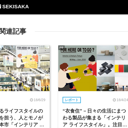
SEKISAKA
関連記事
PR
18/6/29
18/4/2
レポート
るライフスタイルの
“衣食住”－日々の生活にまつ
を担う、人とモノが
わる製品が集まる「インテリ
本市「インテリア ラ
ア ライフスタイル」。注目の