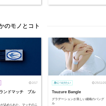
イル」（1）
出展者を紹介
かのモノとコト
2/17
25/11/2
身につけたい
ランドマッチ ブル
Tsuzure Bangle
グラデーションが美しい綴織のバング
ル
想いが込められた、マッチのニ