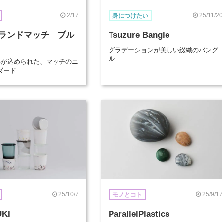
2/17
25/11/2
身につけたい
ランドマッチ ブル
Tsuzure Bangle
グラデーションが美しい綴織のバング
ル
想いが込められた、マッチのニ
ダード
25/10/7
25/9/1
モノとコト
UKI
ParallelPlastics