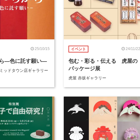
25/10/15
24/11/2
イベント
ら―色に託す願い―
包む・彩る・伝える 虎屋の
パッケージ展
京ミッドタウン店ギャラリー
虎屋 赤坂ギャラリー