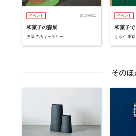
24/6/21
イベント
イベント
和菓子の森展
和菓子で
虎屋 赤坂ギャラリー
とらや 東
そのほ