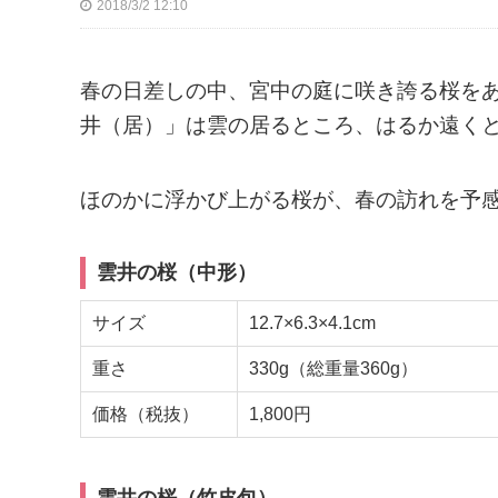
2018/3/2 12:10
春の日差しの中、宮中の庭に咲き誇る桜を
井（居）」は雲の居るところ、はるか遠く
ほのかに浮かび上がる桜が、春の訪れを予
雲井の桜（中形）
サイズ
12.7×6.3×4.1cm
重さ
330g（総重量360g）
価格（税抜）
1,800円
雲井の桜（竹皮包）