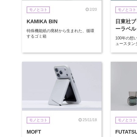
2/20
モノとコト
モノとコト
KAMIKA BIN
日東社ブ
ーラベル
特殊機能紙の廃材から生まれた、循環
するゴミ箱
100年の
ュースタン
25/11/18
モノとコト
モノとコト
MOFT
FUTATS