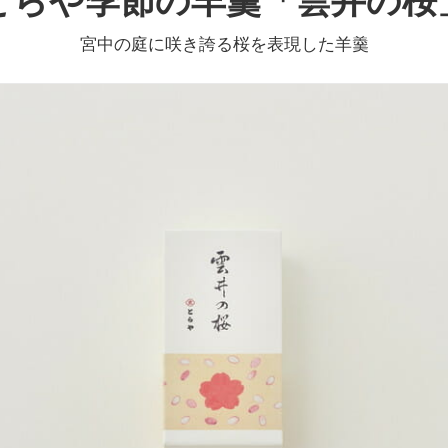
とらや季節の羊羹「雲井の桜
宮中の庭に咲き誇る桜を表現した羊羹