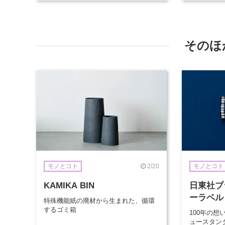
そのほ
2/20
モノとコト
モノとコト
KAMIKA BIN
日東社ブ
ーラベル
特殊機能紙の廃材から生まれた、循環
するゴミ箱
100年の
ュースタン