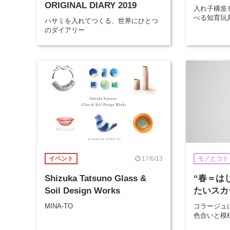
ORIGINAL DIARY 2019
入れ子構造
べる知育玩
ハサミを入れてつくる、世界にひとつ
のダイアリー
17/6/13
イベント
モノとコト
Shizuka Tatsuno Glass &
“春＝は
Soil Design Works
たいスカ
MINA-TO
コラージュ
色合いと模