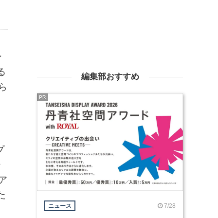
ン
る
編集部おすすめ
ら
PR
プ
ー
ア
た
7/28
ニュース