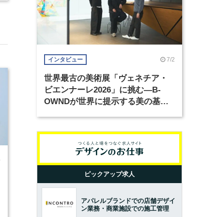
7/2
インタビュー
世界最古の美術展「ヴェネチア・
ビエンナーレ2026」に挑む―B-
OWNDが世界に提示する美の基準
とは？（前編）
0
ピックアップ求人
アパレルブランドでの店舗デザイ
ン業務・商業施設での施工管理