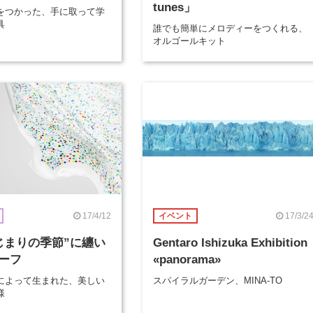
tunes」
をつかった、手に取って学
具
誰でも簡単にメロディーをつくれる、
オルゴールキット
17/4/12
17/3/2
イベント
じまりの季節”に纏い
Gentaro Ishizuka Exhibition
ーフ
«panorama»
によって生まれた、美しい
スパイラルガーデン、MINA-TO
様