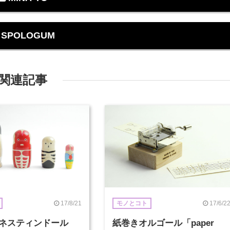
SPOLOGUM
関連記事
17/8/21
17/6/2
モノとコト
oのネスティンドール
紙巻きオルゴール「paper