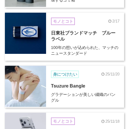
環するゴミ箱
モノとコト
2/17
日東社ブランドマッチ ブルー
ラベル
100年の想いが込められた、マッチの
ニュースタンダード
身につけたい
25/11/20
Tsuzure Bangle
グラデーションが美しい綴織のバン
グル
モノとコト
25/11/18