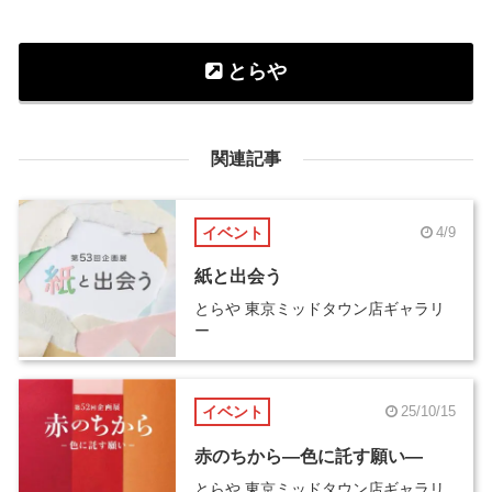
とらや
関連記事
イベント
4/9
紙と出会う
とらや 東京ミッドタウン店ギャラリ
ー
イベント
25/10/15
赤のちから―色に託す願い―
とらや 東京ミッドタウン店ギャラリ