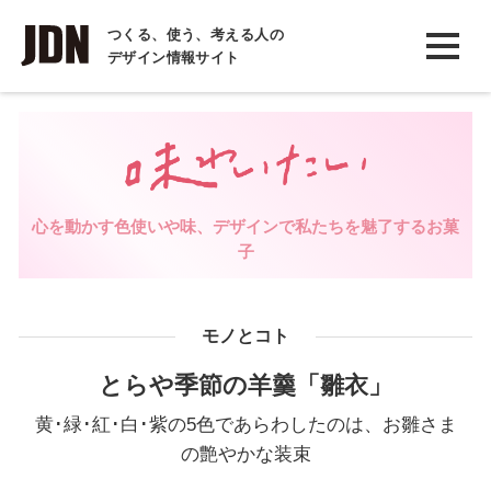
INTERVIEW
つくる、使う、考える人の
デザイン情報サイト
インタビュー
REPORT
レポート
COLUMN
心を動かす色使いや味、デザインで私たちを魅了するお菓
コラム
子
モノとコト
とらや季節の羊羹「雛衣」
黄･緑･紅･白･紫の5色であらわしたのは、お雛さま
の艶やかな装束