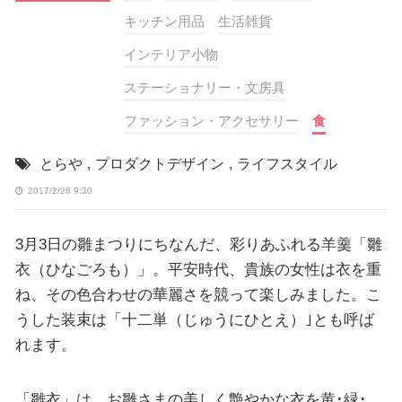
キッチン用品
生活雑貨
インテリア小物
ステーショナリー・文房具
ファッション・アクセサリー
食
とらや
,
プロダクトデザイン
,
ライフスタイル
2017/2/28 9:30
3月3日の雛まつりにちなんだ、彩りあふれる羊羹「雛
衣（ひなごろも）」。平安時代、貴族の女性は衣を重
ね、その色合わせの華麗さを競って楽しみました。こ
うした装束は「十二単（じゅうにひとえ）｣とも呼ば
れます。
「雛衣」は、お雛さまの美しく艶やかな衣を黄･緑･