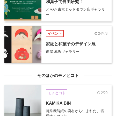
和菓子で自由研究！
とらや 東京ミッドタウン店ギャラリ
ー
イベント
24/4/8
家紋と和菓子のデザイン展
虎屋 赤坂ギャラリー
そのほかのモノとコト
モノとコト
2/20
KAMIKA BIN
特殊機能紙の廃材から生まれた、循