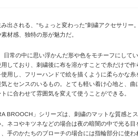
み出される、“ちょっと変わった”刺繍アクセサリー
や素材感、独特の形が魅力だ。
切に、日常の中に思い浮かんだ形や色をモチーフにして
使用しており、刺繍後に布を溶かすことで糸だけで作
を使用し、フリーハンドで絵を描くように柔らかな糸
根気とセンスのいるもの。とても軽い着け心地と、曲
ートに合わせて雰囲気を変えて使うことができる。
RA BROOCH」シリーズは、刺繍のマットな質感と
い。ネコやキツネなどの場合は夜の暗闇の中で光る目
り、手のかたちのブローチの場合には指輪部分に使わ