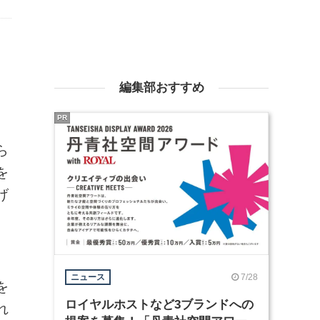
。
編集部おすすめ
PR
い
ら
を
げ
ス
7/28
ニュース
を
ロイヤルホストなど3ブランドへの
れ