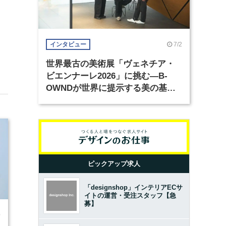
7/2
インタビュー
世界最古の美術展「ヴェネチア・
ビエンナーレ2026」に挑む―B-
OWNDが世界に提示する美の基準
とは？（前編）
ピックアップ求人
「designshop」インテリアECサ
イトの運営・受注スタッフ【急
募】
0