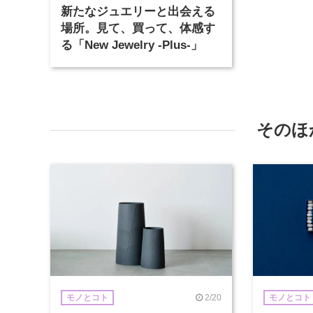
新たなジュエリーと出会える
場所。見て、買って、体感す
る「New Jewelry -Plus-」
そのほ
2/20
モノとコト
モノとコト