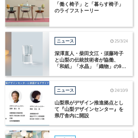
「働く椅子」と「暮らす椅子」
のライフストーリー
ニュース
25/3/24
深澤直人・柴田文江・須藤玲子
と山梨の伝統技術者が協働、
「和紙」「水晶」「織物」の9製
品を開発
ニュース
24/10/9
山梨県がデザイン推進拠点とし
て『山梨デザインセンター』を
県庁舎内に開設