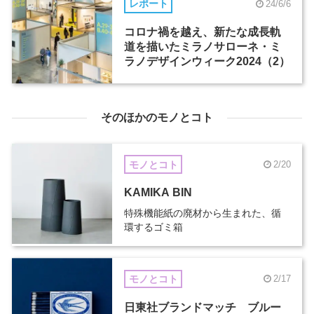
レポート
24/6/6
コロナ禍を越え、新たな成長軌
道を描いたミラノサローネ・ミ
ラノデザインウィーク2024（2）
そのほかのモノとコト
モノとコト
2/20
KAMIKA BIN
特殊機能紙の廃材から生まれた、循
環するゴミ箱
モノとコト
2/17
日東社ブランドマッチ ブルー