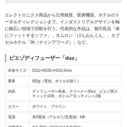
エレクトロニクス商品から日用雑貨、医療機器、ホテルのト
ータルディレクションまで、インダストリアルデザインを軸
に幅広い領域で活動を行う。代表的な作品は、無印良品「体
にフィットするソファ」、オムロン「けんおんくん」、カプ
セルホテル「9h（ナインアワーズ）」など。
ピエゾディフューザー「duo」
本体サイズ
D111×W191×H153.5mm
重量
650g（電池、ボトルを除く）
内容
ディフューザー本体、クリーナー30ml、ピエゾ用ス
ティック10本、ボトルアタッチメント2個
カラー
ホワイト、ブラウン
電源
単3電池（アルカリ/充電池）4本