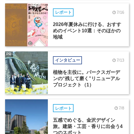
レポート
7/16
2026年夏休みに行ける、おすす
めのイベント10選：そのほかの
地域
PR
インタビュー
7/13
植物を主役に。パークスガーデ
ンの“残して磨く”リニューアル
プロジェクト（1）
レポート
7/8
五感でめぐる、金沢デザイン
旅。建築・工芸・香りに出会う4
つのスポット