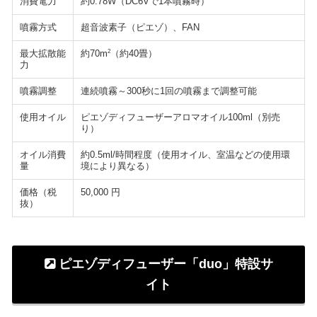
消費電力
約0.78W（DC6Vで1本噴霧時）
噴霧方式
超音波素子（ピエゾ）、FAN
最大拡散能
2
約70m
（約40畳）
力
噴霧調整
連続噴霧～300秒に1回の噴霧まで調整可能
使用オイル
ピエゾディフューザーアロマオイル100ml（別売
り）
オイル消費
約0.5ml/時間程度（使用オイル、室温などの使用環
量
境により異なる）
価格（税
50,000 円
抜）
ピエゾディフューザー「duo」特設サ
イト