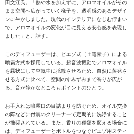
田文江氏。「熱や水を加えずに、アロマオイルがその
まま空間へ広がっていく様子を、透明感のあるデザイ
ンに生かしました。現代のインテリアになじむ佇まい
で、アロマオイルの変化が目に見える安心感を表現し
ました」と、話す。
このディフューザーは、ピエゾ式（圧電素子）による
噴霧方式を採用している。超音波振動でアロマオイル
を霧状にして空気中に拡散させるため、自然に蒸発さ
せる方式に比べて、空間のすみずみまで香りが広が
る。音が静かなところもポイントのひとつ。
お手入れは噴霧口の目詰まりを防ぐため、オイル交換
の際などに付属のクリーナーで定期的に洗浄すること
が推奨されている。また、香りの種類を変える場合に
は、ディフューザーとボトルをつなぐピエゾ用スティ