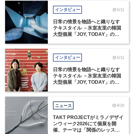
インタビュー
5/11
日常の情景を物語へと織りなす
テキスタイル －氷室友里の韓国
大型個展「JOY, TODAY」の舞
台裏（1）
インタビュー
5/11
日常の情景を物語へと織りなす
テキスタイル －氷室友里の韓国
大型個展「JOY, TODAY」の舞
台裏（2）
ニュース
4/19
TAKT PROJECTがミラノデザイ
ンウィーク2026にて個展を開
催、テーマは「関係のレッス