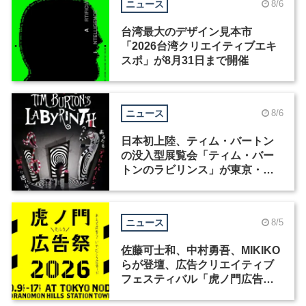
ニュース
8/6
台湾最大のデザイン見本市
「2026台湾クリエイティブエキ
スポ」が8月31日まで開催
ニュース
8/6
日本初上陸、ティム・バートン
の没入型展覧会「ティム・バー
トンのラビリンス」が東京・豊
洲で開催
ニュース
8/5
佐藤可士和、中村勇吾、MIKIKO
らが登壇、広告クリエイティブ
フェスティバル「虎ノ門広告
祭」の第2回が開催