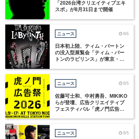
「2026台湾クリエイティブエキ
スポ」が8月31日まで開催
ニュース
8/6
日本初上陸、ティム・バートン
の没入型展覧会「ティム・バー
トンのラビリンス」が東京・豊
洲で開催
ニュース
8/5
佐藤可士和、中村勇吾、MIKIKO
らが登壇、広告クリエイティブ
フェスティバル「虎ノ門広告
祭」の第2回が開催
PR
ニュース
8/5