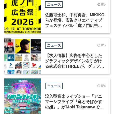
ニュース
8/5
佐藤可士和、中村勇吾、MIKIKO
らが登壇、広告クリエイティブ
フェスティバル「虎ノ門広告
祭」の第2回が開催
PR
ニュース
8/5
【求人情報】広告を中心とした
グラフィックデザインを手がけ
る株式会社THREEが、グラフィ
ックデザイナーを募集
ニュース
8/4
没入型音楽ライブショー「アニ
マーシブライブ『竜とそばかす
の姫』」がＭoN Takanawaで開
催