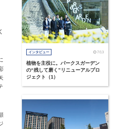
く
7/13
インタビュー
に
植物を主役に。パークスガーデン
彫
の“残して磨く”リニューアルプロ
ジェクト（1）
矢
テ
顧
ジ