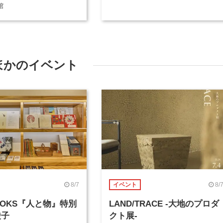
催
館
ほかのイベント
8/7
8/
イベント
BOOKS『人と物』特別
LAND/TRACE -大地のプロダ
綾子
クト展-