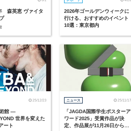
レポート
0年 森英恵 ヴァイタ
2026年ゴールデンウィークに
プ
行ける、おすすめのイベント
10選：東京都内
館
25/12/23
25/11/1
ニュース
術館 ―
「JAGDA国際学生ポスターア
EYOND 世界を変えた
ワード2025」受賞作品が決
国アート
定、作品展が11月26日から開