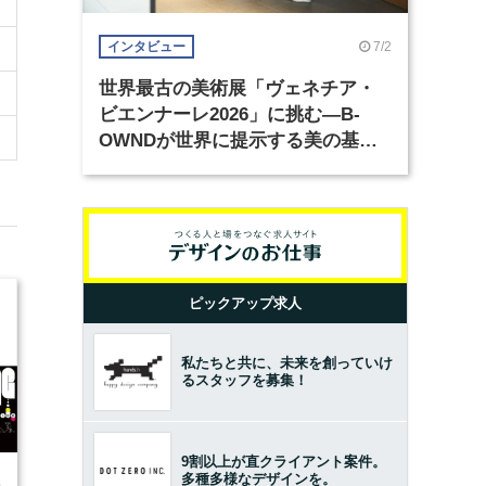
7/2
インタビュー
世界最古の美術展「ヴェネチア・
ビエンナーレ2026」に挑む―B-
OWNDが世界に提示する美の基準
とは？（前編）
ピックアップ求人
私たちと共に、未来を創っていけ
るスタッフを募集！
9割以上が直クライアント案件。
多種多様なデザインを。
0