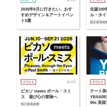
レポート
イベント
2026年6月に行きたい、おす
生誕10
すめデザイン＆アートイベン
ル・タイ
ト5選
国立新美術
2/25
イベント
イベント
ピカソ meets ポール・スミ
テート美
ス 遊び心の冒険へ
YBA&B
90s 英
国立新美術館