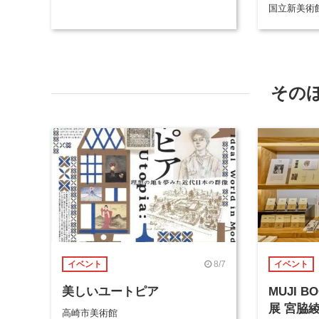
国立新美術
その
8/7
イベント
イベント
美しいユートピア
MUJI 
展 宮脇
高崎市美術館