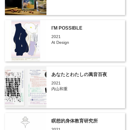
I’M POSSIBLE
2021
At Design
あなたとわたしの萬音百夜
2021
内山和重
瞑想的身体教育研究所
2021