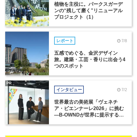
植物を主役に。パークスガーデ
ンの“残して磨く”リニューアル
プロジェクト（1）
レポート
7/8
五感でめぐる、金沢デザイン
旅。建築・工芸・香りに出会う4
つのスポット
PR
インタビュー
7/2
世界最古の美術展「ヴェネチ
ア・ビエンナーレ2026」に挑む
―B-OWNDが世界に提示する美
の基準とは？（前編）