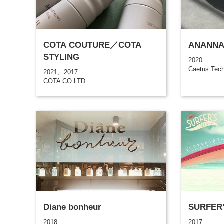
COTA COUTURE／COTA
ANANN
STYLING
2020
Caetus Tech
2021、2017
COTA CO.LTD
Diane bonheur
SURFER’
2018
2017