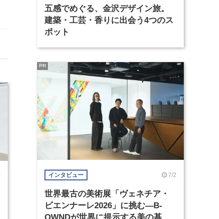
五感でめぐる、金沢デザイン旅。
建築・工芸・香りに出会う4つのス
ポット
PR
7/2
インタビュー
0
世界最古の美術展「ヴェネチア・
ビエンナーレ2026」に挑む―B-
OWNDが世界に提示する美の基準