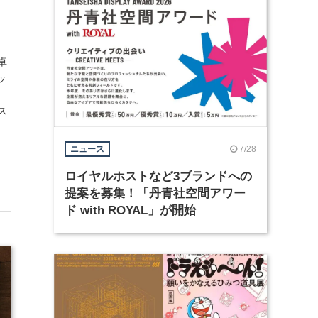
卓
ッ
ス
7/28
ニュース
ロイヤルホストなど3ブランドへの
提案を募集！「丹青社空間アワー
ド with ROYAL」が開始