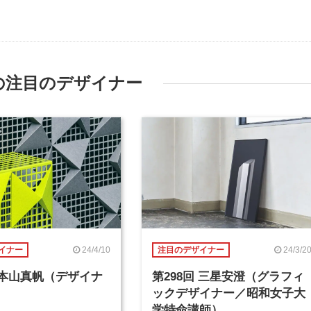
の注目のデザイナー
24/4/10
24/3/2
イナー
注目のデザイナー
回 本山真帆（デザイナ
第298回 三星安澄（グラフィ
ックデザイナー／昭和女子大
学特命講師）