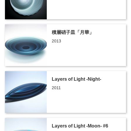
積層硝子皿「月華」
2013
Layers of Light -Night-
2011
Layers of Light -Moon- #6