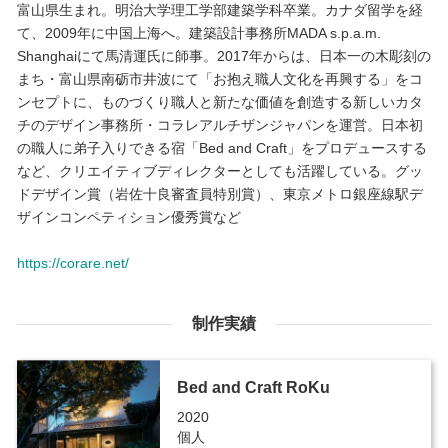
富山県生まれ。明治大学理工学部建築学科卒業。カナダ留学を経
て、2009年に中国上海へ。建築設計事務所MADA s.p.a.m.
Shanghaiにて馬清運氏に師事。2017年からは、日本一の木彫刻の
まち・富山県南砺市井波にて「お抱え職人文化を再興する」をコ
ンセプトに、ものづくり職人と新たな価値を創造する新しいカタ
チのデザイン事務所・コラレアルチザンジャパンを運営。日本初
の職人に弟子入りできる宿「Bed and Craft」をプロデュースする
など、クリエイティブディレクターとしても活躍している。グッ
ドデザイン賞（岩佐十良審査員特別賞）、東京メトロ銀座線駅デ
ザインコンペティション優秀賞など
https://corare.net/
制作実績
Bed and Craft RoKu
2020
個人