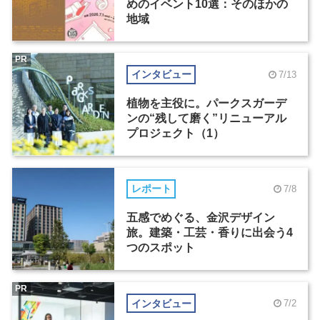
めのイベント10選：そのほかの
地域
PR
インタビュー
7/13
植物を主役に。パークスガーデ
ンの“残して磨く”リニューアル
プロジェクト（1）
レポート
7/8
五感でめぐる、金沢デザイン
旅。建築・工芸・香りに出会う4
つのスポット
PR
インタビュー
7/2