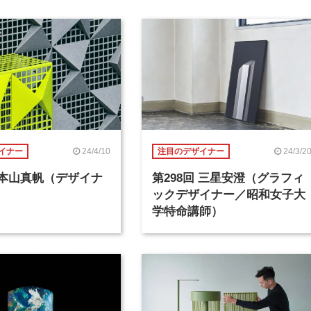
24/4/10
24/3/2
イナー
注目のデザイナー
回 本山真帆（デザイナ
第298回 三星安澄（グラフィ
ックデザイナー／昭和女子大
学特命講師）