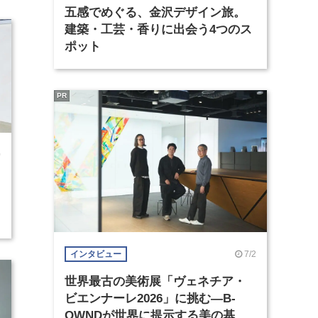
五感でめぐる、金沢デザイン旅。
建築・工芸・香りに出会う4つのス
ポット
PR
0
7/2
インタビュー
世界最古の美術展「ヴェネチア・
ビエンナーレ2026」に挑む―B-
OWNDが世界に提示する美の基準