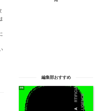
PR
家
は
に
い
編集部おすすめ
PR