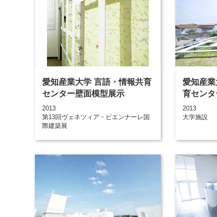
愛知産業大学 言語・情報共育
愛知産業
センター壁面模型展示
育センタ
2013
2013
第13回ヴェネツィア・ビエンナーレ国
大学施設
際建築展