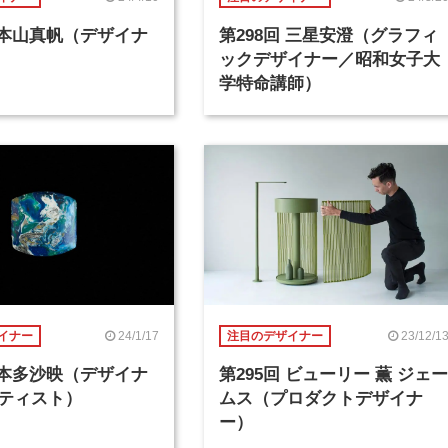
回 本山真帆（デザイナ
第298回 三星安澄（グラフィ
ックデザイナー／昭和女子大
学特命講師）
24/1/17
23/12/1
イナー
注目のデザイナー
回 本多沙映（デザイナ
第295回 ビューリー 薫 ジェー
ティスト）
ムス（プロダクトデザイナ
ー）