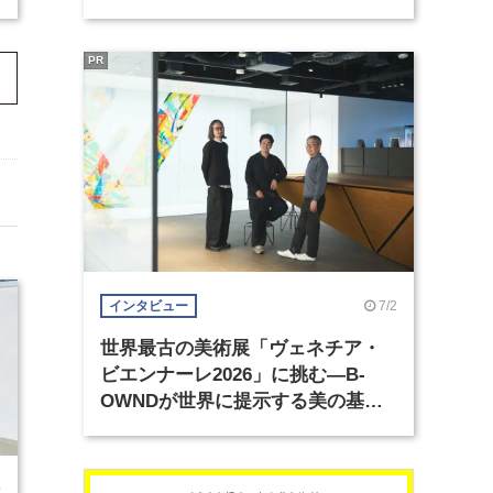
PR
7/2
インタビュー
世界最古の美術展「ヴェネチア・
ビエンナーレ2026」に挑む―B-
OWNDが世界に提示する美の基準
とは？（前編）
0