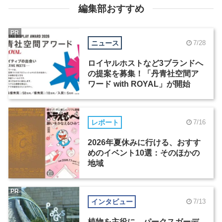
編集部おすすめ
PR
ニュース
7/28
ロイヤルホストなど3ブランドへ
の提案を募集！「丹青社空間ア
ワード with ROYAL」が開始
レポート
7/16
2026年夏休みに行ける、おすす
めのイベント10選：そのほかの
地域
PR
インタビュー
7/13
植物を主役に。パークスガーデ