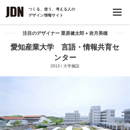
INTERVIEW
つくる、使う、考える人の
デザイン情報サイト
インタビュー
REPORT
注目のデザイナー 栗原健太郎 + 岩月美穂
レポート
愛知産業大学 言語・情報共育セ
COLUMN
ンター
コラム
2013 / 大学施設