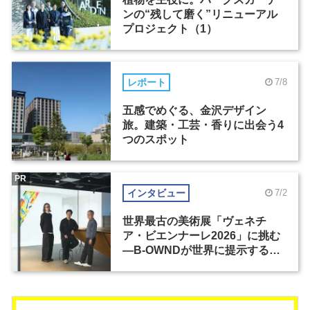
ンの“残して磨く”リニューアル
プロジェクト（1）
レポート
7/8
五感でめぐる、金沢デザイン
旅。建築・工芸・香りに出会う4
つのスポット
PR
インタビュー
7/2
世界最古の美術展「ヴェネチ
ア・ビエンナーレ2026」に挑む
―B-OWNDが世界に提示する美
の基準とは？（前編）