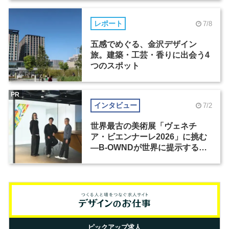
レポート
7/8
五感でめぐる、金沢デザイン
旅。建築・工芸・香りに出会う4
つのスポット
PR
インタビュー
7/2
世界最古の美術展「ヴェネチ
ア・ビエンナーレ2026」に挑む
―B-OWNDが世界に提示する美
の基準とは？（前編）
ピックアップ求人