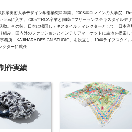
8年多摩美術大学デザイン学部染織科卒業。2003年ロンドンの大学院、Roy
hion and Textilesに入学。2005年RCA卒業と同時にフリーランステキスタイルデ
活動。その後、日本に帰国しテキスタイルディレクターとして、日本産
り組み、国内外のファッションとインテリアマーケットに生地を提案し
務所「KAJIHARA DESIGN STUDIO」を設立し、10年ライフスタイ
ディレクターに就任。
制作実績