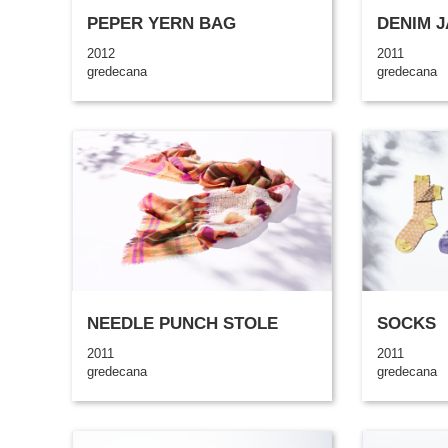
PEPER YERN BAG
DENIM 
2012
2011
gredecana
gredecana
NEEDLE PUNCH STOLE
SOCKS
2011
2011
gredecana
gredecana