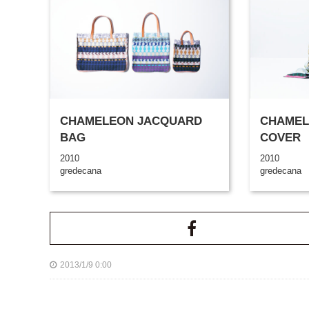
CHAMELEON JACQUARD
CHAMEL
BAG
COVER
2010
2010
gredecana
gredecana
2013/1/9 0:00