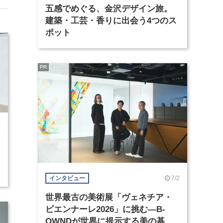
五感でめぐる、金沢デザイン旅。
建築・工芸・香りに出会う4つのス
ポット
PR
0
7/2
インタビュー
世界最古の美術展「ヴェネチア・
ビエンナーレ2026」に挑む―B-
OWNDが世界に提示する美の基準