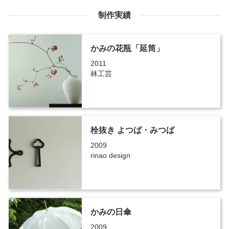
制作実績
かみの花瓶「延筒」
2011
林工芸
栓抜き よつば・みつば
2009
rinao design
かみの日傘
2009