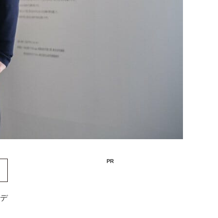
PR
bデ