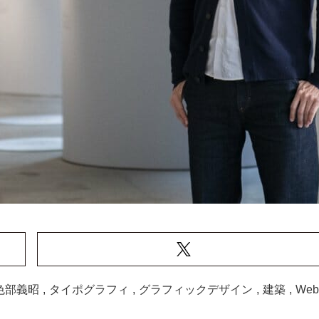
色部義昭
,
タイポグラフィ
,
グラフィックデザイン
,
建築
,
We