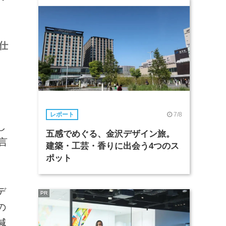
仕
7/8
レポート
し
五感でめぐる、金沢デザイン旅。
言
建築・工芸・香りに出会う4つのス
ポット
デ
PR
の
減