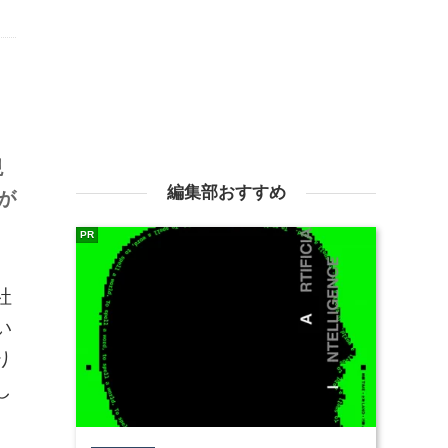
現
編集部おすすめ
が
PR
社
い
り
し