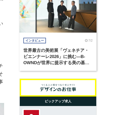
い
7/2
インタビュー
世界最古の美術展「ヴェネチア・
ビエンナーレ2026」に挑む―B-
OWNDが世界に提示する美の基準
チ
とは？（前編）
そ
事
ピックアップ求人