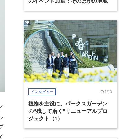
のイベント10選：そのほかの地域
PR
7/13
インタビュー
植物を主役に。パークスガーデン
イ
の“残して磨く”リニューアルプロ
シ
ジェクト（1）
プ
て