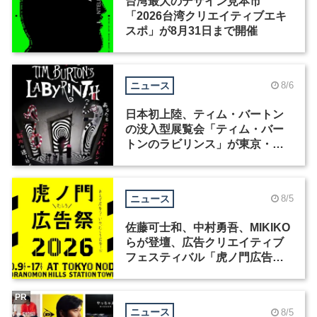
台湾最大のデザイン見本市
「2026台湾クリエイティブエキ
スポ」が8月31日まで開催
ニュース
8/6
日本初上陸、ティム・バートン
の没入型展覧会「ティム・バー
トンのラビリンス」が東京・豊
洲で開催
ニュース
8/5
佐藤可士和、中村勇吾、MIKIKO
らが登壇、広告クリエイティブ
フェスティバル「虎ノ門広告
祭」の第2回が開催
PR
ニュース
8/5