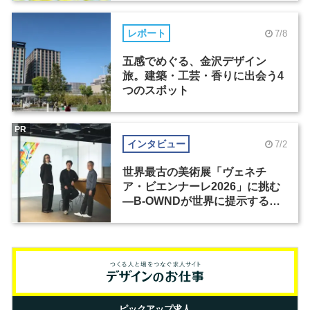
レポート
7/8
五感でめぐる、金沢デザイン
旅。建築・工芸・香りに出会う4
つのスポット
PR
インタビュー
7/2
世界最古の美術展「ヴェネチ
ア・ビエンナーレ2026」に挑む
―B-OWNDが世界に提示する美
の基準とは？（前編）
ピックアップ求人