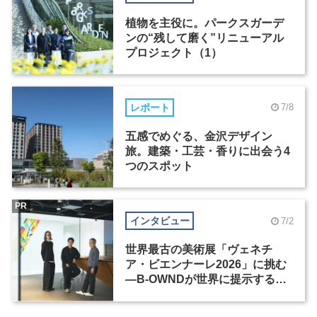
植物を主役に。パークスガーデ
ンの“残して磨く”リニューアル
プロジェクト（1）
レポート
7/8
五感でめぐる、金沢デザイン
旅。建築・工芸・香りに出会う4
つのスポット
PR
インタビュー
7/2
世界最古の美術展「ヴェネチ
ア・ビエンナーレ2026」に挑む
―B-OWNDが世界に提示する美
の基準とは？（前編）