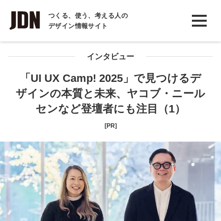
INTERVIEW
つくる、使う、考える人の
デザイン情報サイト
インタビュー
REPORT
インタビュー
レポート
「UI UX Camp! 2025」で見つけるデ
ザインの本質と未来、ヤコブ・ニール
COLUMN
センなど登壇者にも注目（1）
コラム
[PR]