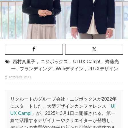
西村真里子
,
ニジボックス
,
UI UX Camp!
,
齊藤光
一
,
ブランディング
,
Webデザイン
,
UI UXデザイン
2025/1/28 12:41
リクルートのグループ会社・ニジボックスが2022年
にスタートした、大型デザインカンファレンス「
UI
UX Camp!
」が、2025年3月1日に開催される。第一
線で活躍するデザイナーやクリエイターが登壇し、
デザインの本質的な価値や新たな可能性を探求でき