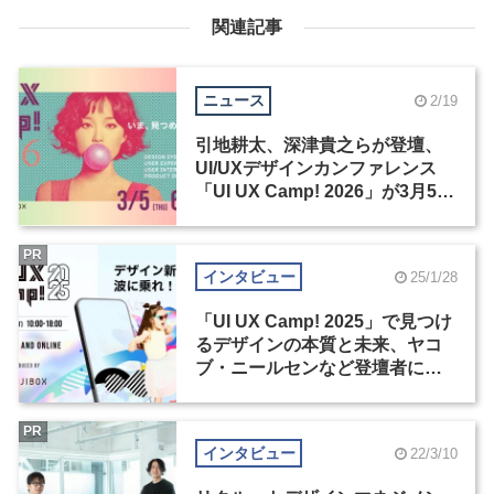
関連記事
ニュース
2/19
引地耕太、深津貴之らが登壇、
UI/UXデザインカンファレンス
「UI UX Camp! 2026」が3月5･6
日に開催
PR
インタビュー
25/1/28
「UI UX Camp! 2025」で見つけ
るデザインの本質と未来、ヤコ
ブ・ニールセンなど登壇者にも
注目（2）
PR
インタビュー
22/3/10