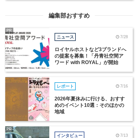
編集部おすすめ
PR
ニュース
7/28
ロイヤルホストなど3ブランドへ
の提案を募集！「丹青社空間ア
ワード with ROYAL」が開始
レポート
7/16
2026年夏休みに行ける、おすす
めのイベント10選：そのほかの
地域
PR
インタビュー
7/13