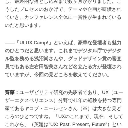
し、最終的な落とし込みまで数ヶ月かかりました。こ
うしたプロセスのおかげで、テーマや企画が研鑽され
ていき、カンファレンス全体に一貫性が生まれている
のだと思います。
――「UI UX Camp!」といえば、豪華な登壇者も魅力
のひとつだと思います。これまでデジタル庁でデジタ
ル監を務める浅沼尚さんや、グッドデザイン賞の審査
員でもある左右田智美さんなど名立たる方が登壇され
ていますが、今回の見どころを教えてください。
齊藤：
ユーザビリティ研究の先駆者であり、UX（ユー
ザーエクスペリエンス）分野で41年の経験を持つ専門
家であるヤコブ・ニールセンさん（※）は大きな見ど
ころのひとつですね。「UXのこれまで、現在、そして
これから」（英題は”UX: Past, Present, Future”）とい