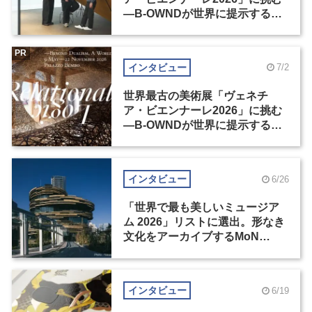
―B-OWNDが世界に提示する美
の基準とは？（前編）
PR
インタビュー
7/2
世界最古の美術展「ヴェネチ
ア・ビエンナーレ2026」に挑む
―B-OWNDが世界に提示する美
の基準とは？（後編）
インタビュー
6/26
「世界で最も美しいミュージア
ム 2026」リストに選出。形なき
文化をアーカイブするMoN
Takanawa
インタビュー
6/19