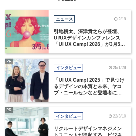
ニュース
2/19
引地耕太、深津貴之らが登壇、
UI/UXデザインカンファレンス
「UI UX Camp! 2026」が3月5･6
日に開催
PR
インタビュー
25/1/28
「UI UX Camp! 2025」で見つけ
るデザインの本質と未来、ヤコ
ブ・ニールセンなど登壇者にも
注目（1）
PR
インタビュー
22/3/10
リクルートデザインマネジメン
トユニットが提起する、ビジネ