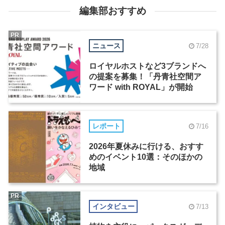
編集部おすすめ
PR
ニュース
7/28
ロイヤルホストなど3ブランドへ
の提案を募集！「丹青社空間ア
ワード with ROYAL」が開始
レポート
7/16
2026年夏休みに行ける、おすす
めのイベント10選：そのほかの
地域
PR
インタビュー
7/13