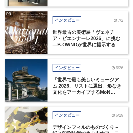
の基準とは？（前編）
PR
インタビュー
7/2
世界最古の美術展「ヴェネチ
ア・ビエンナーレ2026」に挑む
―B-OWNDが世界に提示する美
の基準とは？（後編）
インタビュー
6/26
「世界で最も美しいミュージア
ム 2026」リストに選出。形なき
文化をアーカイブするMoN
Takanawa
インタビュー
6/19
デザインフィルのものづくり－