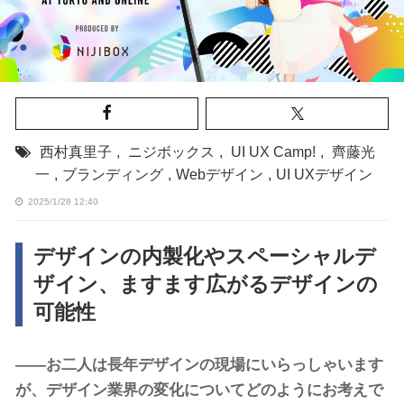
西村真里子
,
ニジボックス
,
UI UX Camp!
,
齊藤光
一
,
ブランディング
,
Webデザイン
,
UI UXデザイン
2025/1/28 12:40
デザインの内製化やスペーシャルデ
ザイン、ますます広がるデザインの
可能性
――お二人は長年デザインの現場にいらっしゃいます
が、デザイン業界の変化についてどのようにお考えで