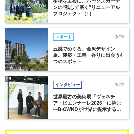
植物を主役に。パークスガーデ
ンの“残して磨く”リニューアル
プロジェクト（1）
レポート
7/8
五感でめぐる、金沢デザイン
旅。建築・工芸・香りに出会う4
つのスポット
PR
インタビュー
7/2
世界最古の美術展「ヴェネチ
ア・ビエンナーレ2026」に挑む
―B-OWNDが世界に提示する美
の基準とは？（前編）