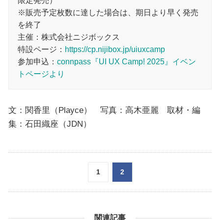
限定発売）
※販売予定枚数に達した場合は、期日より早く発売
を終了
主催：株式会社ニジボックス
特設ページ：
https://cp.nijibox.jp/uiuxcamp
参加申込：
connpass『UI UX Camp! 2025』イベン
トページより
文：関香里（Playce） 写真：高木亜麗 取材・編
集：石田織座（JDN）
1
2
関連記事