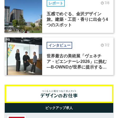
レポート
7/8
五感でめぐる、金沢デザイン
旅。建築・工芸・香りに出会う4
つのスポット
PR
インタビュー
7/2
世界最古の美術展「ヴェネチ
ア・ビエンナーレ2026」に挑む
―B-OWNDが世界に提示する美
の基準とは？（前編）
ピックアップ求人