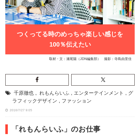
つくってる時のめっちゃ楽しい感じを
100％伝えたい
取材・文：瀬尾陽（JDN編集部） 撮影：寺島由里佳
千原徹也
,
れもんらいふ
,
エンターテインメント
,
グ
ラフィックデザイン
,
ファッション
2016/7/27 9:05
「れもんらいふ」のお仕事