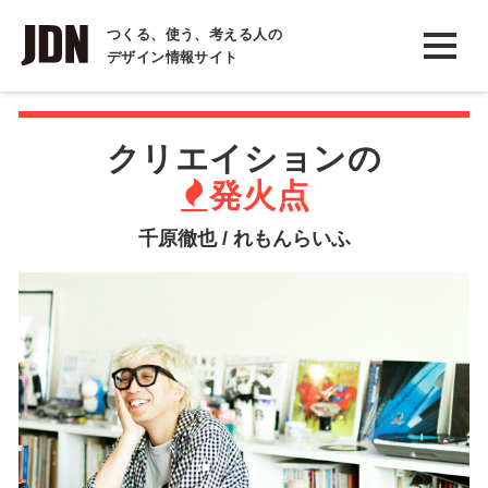
INTERVIEW
つくる、使う、考える人の
デザイン情報サイト
インタビュー
REPORT
クリエイションの
レポート
発火点
COLUMN
千原徹也 / れもんらいふ
コラム