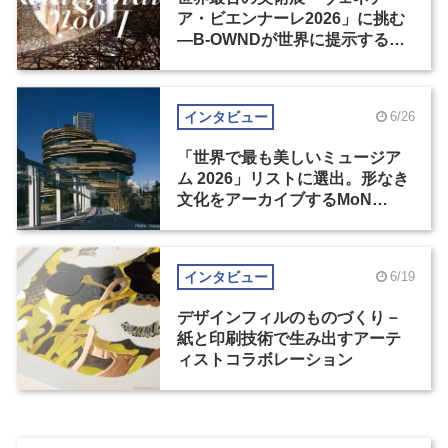
ア・ビエンナーレ2026」に挑む
―B-OWNDが世界に提示する美
の基準とは？（後編）
インタビュー
6/26
「世界で最も美しいミュージア
ム 2026」リストに選出。形なき
文化をアーカイブするMoN
Takanawa
インタビュー
6/19
デザインフィルのものづくり－
紙と印刷技術で生み出すアーテ
ィストコラボレーション