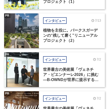
プロジェクト（1）
PR
インタビュー
7/13
植物を主役に。パークスガーデ
ンの“残して磨く”リニューアル
プロジェクト（2）
PR
インタビュー
7/2
世界最古の美術展「ヴェネチ
ア・ビエンナーレ2026」に挑む
―B-OWNDが世界に提示する美
の基準とは？（前編）
PR
インタビュー
7/2
世界最古の美術展「ヴェネチ