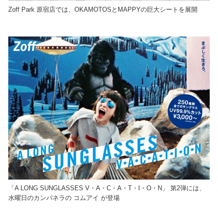
Zoff Park 原宿店では、OKAMOTOS‬と‪MAPPY‬の巨大シートを展開
「A LONG SUNGLASSES V・A・C・A・T・I・O・N」 第2弾には、‎
水曜日のカンパネラの ‪‎コムアイ‬ が登場