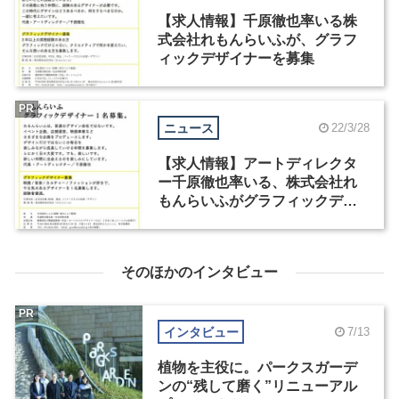
【求人情報】千原徹也率いる株
式会社れもんらいふが、グラフ
ィックデザイナーを募集
PR
ニュース
22/3/28
【求人情報】アートディレクタ
ー千原徹也率いる、株式会社れ
もんらいふがグラフィックデザ
イナーを募集
そのほかのインタビュー
PR
インタビュー
7/13
植物を主役に。パークスガーデ
ンの“残して磨く”リニューアル