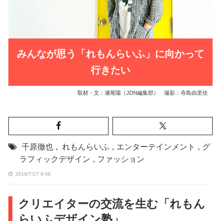
みんなが思う「れもんらいふ」に向かって
行きたい
取材・文：瀬尾陽（JDN編集部） 撮影：寺島由里佳
千原徹也
,
れもんらいふ
,
エンターテインメント
,
グ
ラフィックデザイン
,
ファッション
2016/7/27 9:06
クリエイターの交流を生む「れもん
らいふデザイン塾」