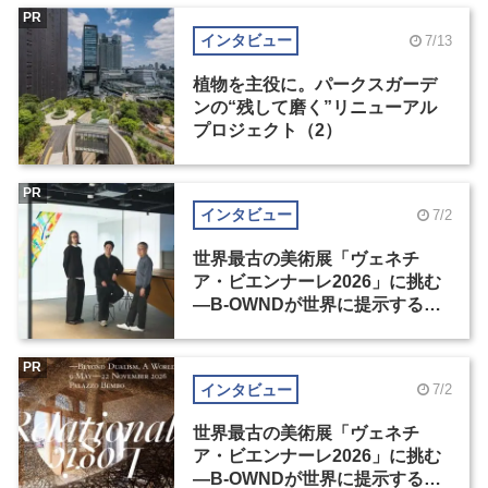
PR
インタビュー
7/13
植物を主役に。パークスガーデ
ンの“残して磨く”リニューアル
プロジェクト（2）
PR
インタビュー
7/2
世界最古の美術展「ヴェネチ
ア・ビエンナーレ2026」に挑む
―B-OWNDが世界に提示する美
の基準とは？（前編）
PR
インタビュー
7/2
世界最古の美術展「ヴェネチ
ア・ビエンナーレ2026」に挑む
―B-OWNDが世界に提示する美