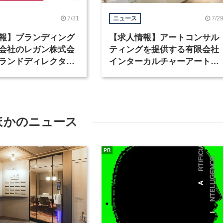
7/31
7/2
ニュース
報】ブランディング
【求人情報】アートコンサル
会社のレガン株式会
ティングを提供する有限会社
ランドディレクター
インターカルチャーアート
種を募集
が、インテリアデザイナーな
ど2職種を募集
ほかのニュース
PR