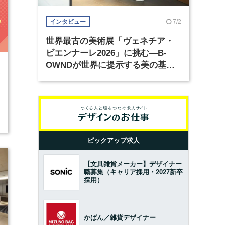
7/2
インタビュー
世界最古の美術展「ヴェネチア・
ビエンナーレ2026」に挑む―B-
OWNDが世界に提示する美の基準
3
とは？（前編）
ピックアップ求人
【文具雑貨メーカー】デザイナー
職募集（キャリア採用・2027新卒
採用）
かばん／雑貨デザイナー