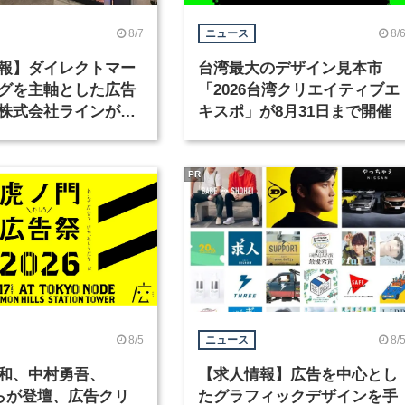
8/7
8/
ニュース
報】ダイレクトマー
台湾最大のデザイン見本市
グを主軸とした広告
「2026台湾クリエイティブエ
株式会社ラインが、
キスポ」が8月31日まで開催
ックデザイナーを募
PR
8/5
8/
ニュース
和、中村勇吾、
【求人情報】広告を中心とし
KOらが登壇、広告クリ
たグラフィックデザインを手