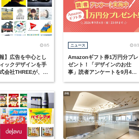
8/5
8/
ニュース
報】広告を中心とし
Amazonギフト券1万円分プレ
ィックデザインを手
ゼント！「デザインのお仕
式会社THREEが、グ
事」読者アンケートを9月4日
クデザイナーを募集
まで実施中！
PR