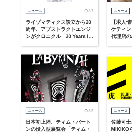
8/7
ニュース
ニュース
ライゾマティクス設立から20
【求人情
周年、アブストラクトエンジ
ケティン
ンがクロニクル「20 Years in
代理店の
Motion」を公開
グラフィ
集
8/6
ニュース
ニュース
日本初上陸、ティム・バート
佐藤可士
ンの没入型展覧会「ティム・
MIKI