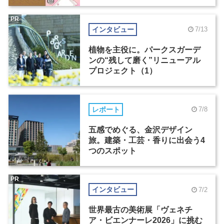
PR
インタビュー
7/13
植物を主役に。パークスガーデ
ンの“残して磨く”リニューアル
プロジェクト（1）
レポート
7/8
五感でめぐる、金沢デザイン
旅。建築・工芸・香りに出会う4
つのスポット
PR
インタビュー
7/2
世界最古の美術展「ヴェネチ
ア・ビエンナーレ2026」に挑む