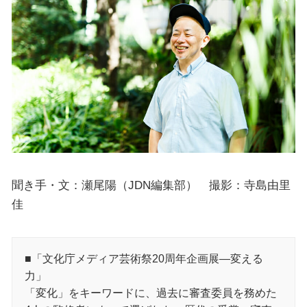
聞き手・文：瀬尾陽（JDN編集部） 撮影：寺島由里
佳
■「文化庁メディア芸術祭20周年企画展―変える
力」
「変化」をキーワードに、過去に審査委員を務めた