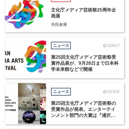
文化庁メディア芸術祭25周年企
画展
寺田倉庫
ニュース
22/9/17
第25回文化庁メディア芸術祭受
賞作品展が、9月26日まで日本科
学未来館などで開催
ニュース
22/3/22
第25回文化庁メディア芸術祭の
受賞作品が発表。エンターテイ
ンメント部門の大賞は『浦沢直
樹の漫勉 neo ～安彦良和～』