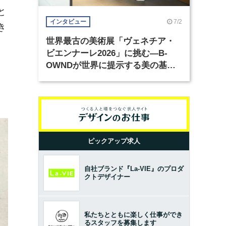
と
7/2
インタビュー
き
世界最古の美術展「ヴェネチア・
ビエンナーレ2026」に挑む―B-
OWNDが世界に提示する美の基準
とは？（前編）
ピックアップ求人
自社ブランド『La-VIE』のプロダ
クトデザイナー
私たちとともに楽しく仕事ができ
るスタッフを募集します