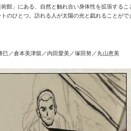
美術館」にある、自然と触れ合い身体性を拡張するこ
ートのひとつ。訪れる人が太陽の光と戯れることがで
田勝巳／倉本美津留／内田愛美／塚田努／丸山恵美