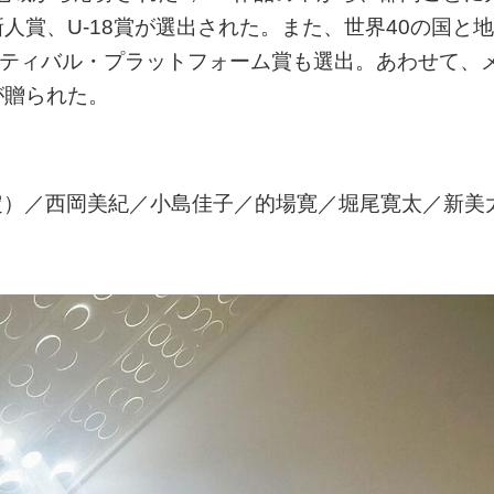
人賞、U-18賞が選出された。また、世界40の国と地
スティバル・プラットフォーム賞も選出。あわせて、
が贈られた。
藤岡定）／西岡美紀／小島佳子／的場寛／堀尾寛太／新美