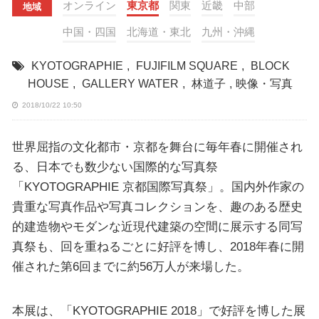
オンライン
東京都
関東
近畿
中部
地域
中国・四国
北海道・東北
九州・沖縄
KYOTOGRAPHIE
,
FUJIFILM SQUARE
,
BLOCK
HOUSE
,
GALLERY WATER
,
林道子
,
映像・写真
2018/10/22 10:50
世界屈指の文化都市・京都を舞台に毎年春に開催され
る、日本でも数少ない国際的な写真祭
「KYOTOGRAPHIE 京都国際写真祭」。国内外作家の
貴重な写真作品や写真コレクションを、趣のある歴史
的建造物やモダンな近現代建築の空間に展示する同写
真祭も、回を重ねるごとに好評を博し、2018年春に開
催された第6回までに約56万人が来場した。
本展は、「KYOTOGRAPHIE 2018」で好評を博した展