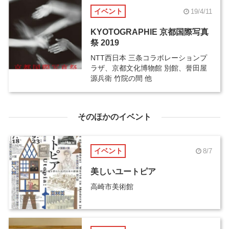
イベント
19/4/11
KYOTOGRAPHIE 京都国際写真
祭 2019
NTT西日本 三条コラボレーションプ
ラザ、京都文化博物館 別館、誉田屋
源兵衛 竹院の間 他
そのほかのイベント
イベント
8/7
美しいユートピア
高崎市美術館