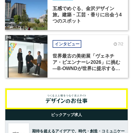
五感でめぐる、金沢デザイン
旅。建築・工芸・香りに出会う4
つのスポット
PR
インタビュー
7/2
世界最古の美術展「ヴェネチ
ア・ビエンナーレ2026」に挑む
―B-OWNDが世界に提示する美
の基準とは？（前編）
ピックアップ求人
期待を超えるアイデアで、時代・創造・コミュニケー