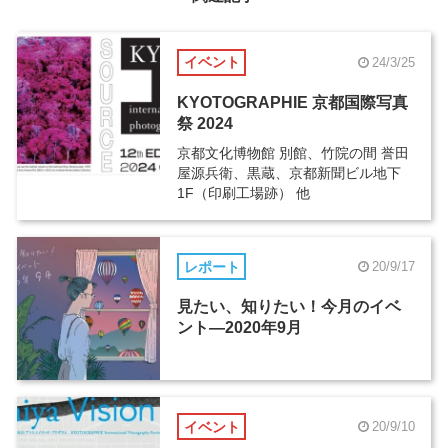
イベント
24/3/25
KYOTOGRAPHIE 京都国際写真
祭 2024
京都文化博物館 別館、竹院の間 誉田
屋源兵衛、黒蔵、京都新聞ビル地下
1F（印刷工場跡） 他
レポート
20/9/17
見たい、知りたい！今月のイベ
ント―2020年9月
イベント
20/9/10