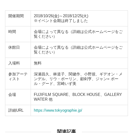
開催期間
2018/10/26(金)～2018/12/25(火)
※イベント会期は終了しました
時間
会場によって異なる（詳細は公式ホームページをご
覧ください）
休館日
会場によって異なる（詳細は公式ホームページをご
覧ください）
入場料
無料
参加アーテ
深瀬昌久、林道子、関健作、小野規、ギデオン・メ
ィスト
ンデル、リウ・ボーリン、顧剣亨、ジャン= ポー
ル・グード、宮崎いず美
会場
FUJIFILM SQUARE、BLOCK HOUSE、GALLERY
WATER 他
詳細URL
https://www.tokyographie.jp/
関連記事