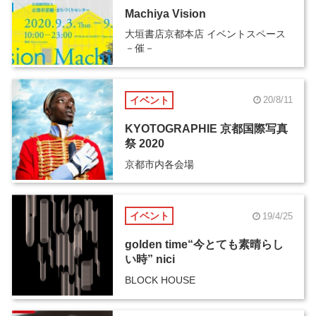
Machiya Vision
大垣書店京都本店 イベントスペース
－催－
イベント
20/8/11
KYOTOGRAPHIE 京都国際写真
祭 2020
京都市内各会場
イベント
19/4/25
golden time“今とても素晴らし
い時” nici
BLOCK HOUSE